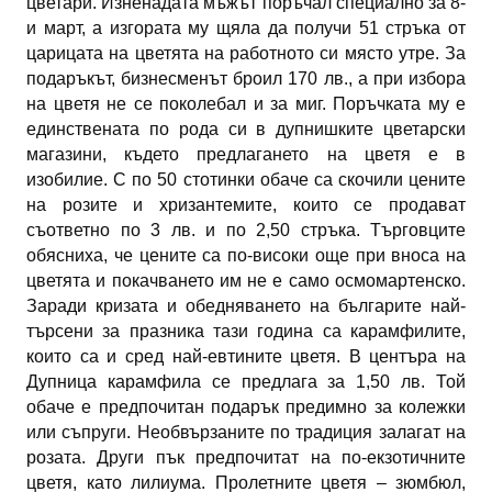
цветари. Изненадата мъжът поръчал специално за 8-
и март, а изгората му щяла да получи 51 стръка от
царицата на цветята на работното си място утре. За
подаръкът, бизнесменът броил 170 лв., а при избора
на цветя не се поколебал и за миг. Поръчката му е
единствената по рода си в дупнишките цветарски
магазини, където предлагането на цветя е в
изобилие. С по 50 стотинки обаче са скочили цените
на розите и хризантемите, които се продават
съответно по 3 лв. и по 2,50 стръка. Търговците
обясниха, че цените са по-високи още при вноса на
цветята и покачването им не е само осмомартенско.
Заради кризата и обедняването на българите най-
търсени за празника тази година са карамфилите,
които са и сред най-евтините цветя. В центъра на
Дупница карамфила се предлага за 1,50 лв. Той
обаче е предпочитан подарък предимно за колежки
или съпруги. Необвързаните по традиция залагат на
розата. Други пък предпочитат на по-екзотичните
цветя, като лилиума. Пролетните цветя – зюмбюл,