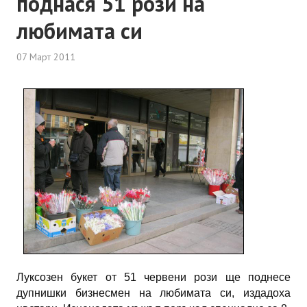
поднася 51 рози на
любимата си
07 Март 2011
Луксозен букет от 51 червени рози ще поднесе
дупнишки бизнесмен на любимата си, издадоха