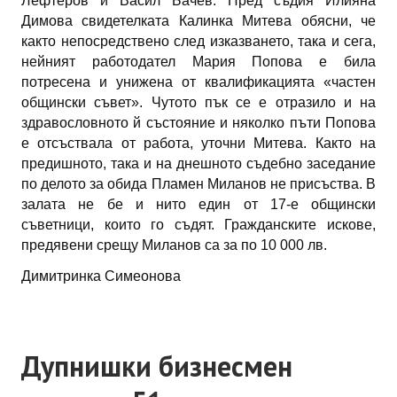
Лефтеров и Васил Бачев. Пред съдия Илияна
Димова свидетелката Калинка Митева обясни, че
както непосредствено след изказването, така и сега,
нейният работодател Мария Попова е била
потресена и унижена от квалификацията «частен
общински съвет». Чутото пък се е отразило и на
здравословното й състояние и няколко пъти Попова
е отсъствала от работа, уточни Митева. Както на
предишното, така и на днешното съдебно заседание
по делото за обида Пламен Миланов не присъства. В
залата не бе и нито един от 17-е общински
съветници, които го съдят. Гражданските искове,
предявени срещу Миланов са за по 10 000 лв.
Димитринка Симеонова
Дупнишки бизнесмен