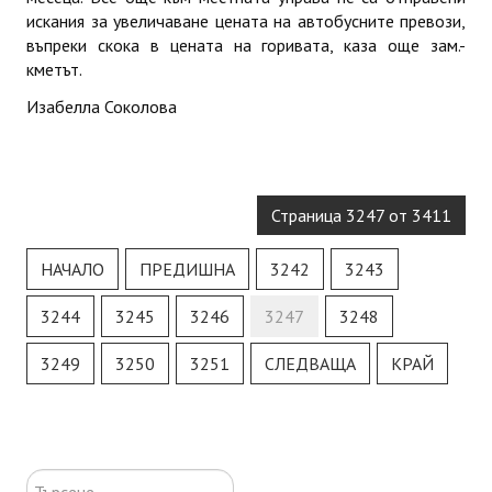
искания за увеличаване цената на автобусните превози,
въпреки скока в цената на горивата, каза още зам.-
кметът.
Изабелла Соколова
Страница 3247 от 3411
НАЧАЛО
ПРЕДИШНА
3242
3243
3244
3245
3246
3247
3248
3249
3250
3251
СЛЕДВАЩА
КРАЙ
Търсене...