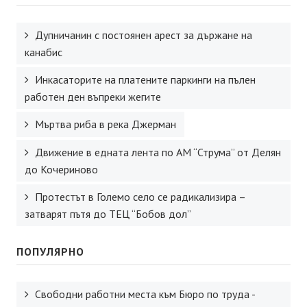
Дупничанин с постоянен арест за държане на
канабис
Инкасаторите на платените паркинги на пълен
работен ден въпреки жегите
Мъртва риба в река Джерман
Движение в едната лента по АМ “Струма” от Делян
до Кочериново
Протестът в Големо село се радикализира –
затварят пътя до ТЕЦ “Бобов дол”
ПОПУЛЯРНО
Свободни работни места към Бюро по труда -