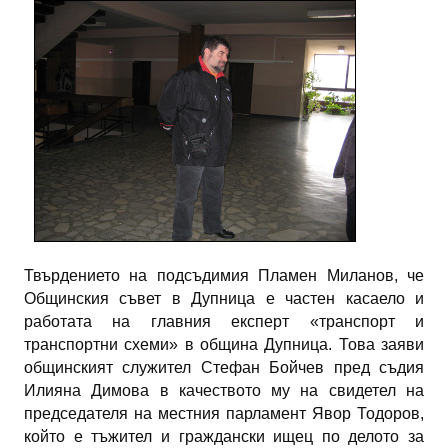
ИНТЕРВЮ
ЗА РЕГИОНА
Бележити дупничани
История
Населени места
ЗАБРАВЕНАТА ДУПНИЦА
Твърдението на подсъдимия Пламен Миланов, че
СВОБОДНИ РАБОТНИ МЕСТА
Общинския съвет в Дупница е частен касаело и
работата на главния експерт «транспорт и
транспортни схеми» в община Дупница. Това заяви
общинският служител Стефан Бойчев пред съдия
Илияна Димова в качеството му на свидетел на
председателя на местния парламент Явор Тодоров,
който е тъжител и граждански ищец по делото за