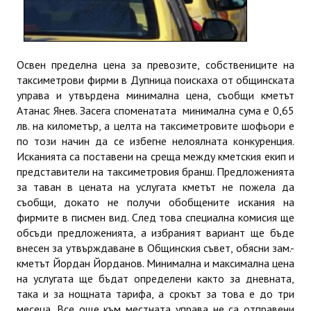
Освен пределна цена за превозите, собствениците на
таксиметрови фирми в Дупница поискаха от общинската
управа и утвърдена минимална цена, съобщи кметът
Атанас Янев. Засега споменатата минимална сума е 0,65
лв. на километър, а целта на таксиметровите шофьори е
по този начин да се избегне нелоялната конкуренция.
Исканията са поставени на среща между кметския екип и
представители на таксиметровия бранш. Предложенията
за таван в цената на услугата кметът не пожела да
съобщи, докато не получи обобщените искания на
фирмите в писмен вид. След това специална комисия ще
обсъди предложенията, а избраният вариант ще бъде
внесен за утвърждаване в Общинския съвет, обясни зам.-
кметът Йордан Йорданов. Минимална и максимална цена
на услугата ще бъдат определени както за дневната,
така и за нощната тарифа, а срокът за това е до три
месеца. Все още към местната управа не са отправени