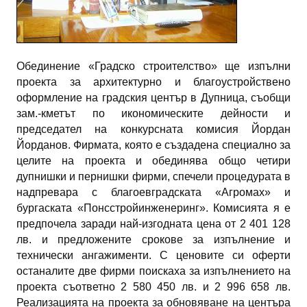
Обединение «Градско строителство» ще изпълни
проекта за архитектурно и благоустройствено
оформление на градския център в Дупница, съобщи
зам.-кметът по икономическите дейности и
председател на конкурсната комисия Йордан
Йорданов. Фирмата, която е създадена специално за
целите на проекта и обединява общо четири
дупнишки и пернишки фирми, спечели процедурата в
надпревара с благоевградската «Агромах» и
бургаската «Понсстройинженеринг». Комисията я е
предпочела заради най-изгодната цена от 2 401 128
лв. и предложените срокове за изпълнение и
технически ангажименти. С ценовите си оферти
останалите две фирми поискаха за изпълнението на
проекта съответно 2 580 450 лв. и 2 996 658 лв.
Реализацията на проекта за обновяване на центъра