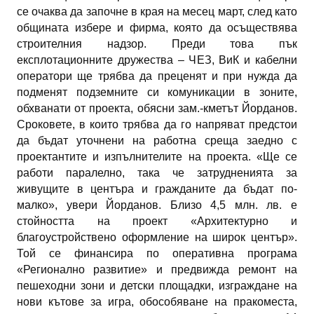
се очаква да започне в края на месец март, след като
общината избере и фирма, която да осъществява
строителния надзор. Преди това пък
експлотационните дружества – ЧЕЗ, ВиК и кабелни
оператори ще трябва да преценят и при нужда да
подменят подземните си комуникации в зоните,
обхванати от проекта, обясни зам.-кметът Йорданов.
Сроковете, в които трябва да го напряват предстои
да бъдат уточнени на работна среща заедно с
проектантите и изпълнителите на проекта. «Ще се
работи паралелно, така че затрудненията за
живущите в центъра и гражданите да бъдат по-
малко», увери Йорданов. Близо 4,5 млн. лв. е
стойността на проект «Архитектурно и
благоустройствено оформление на широк център».
Той се финансира по оперативна програма
«Регионално развитие» и предвижда ремонт на
пешеходни зони и детски площадки, изграждане на
нови кътове за игра, обособяване на пракоместа,