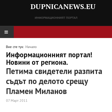
DUPNICANEWS.EU
ИНФОРМАЦИОННИЯТ ПОРТАЛ
НАЧАЛО
Вие сте тук:
Начало
Информационният портал!
НОВИНИ
Новини от региона.
Петима свидетели разпита
СПРАВОЧНИК
съдът по делото срещу
Разписание
Пламен Миланов
Важни телефонни номера
07 Март 2011
КОНТАКТИ