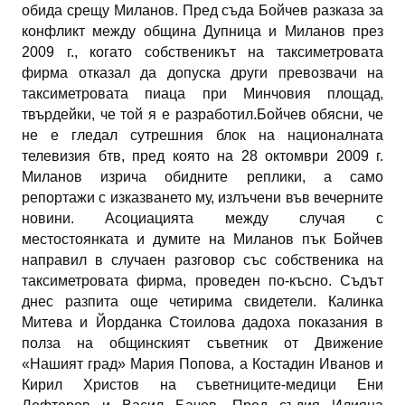
обида срещу Миланов. Пред съда Бойчев разказа за
конфликт между община Дупница и Миланов през
2009 г., когато собственикът на таксиметровата
фирма отказал да допуска други превозвачи на
таксиметровата пиаца при Минчовия площад,
твърдейки, че той я е разработил.Бойчев обясни, че
не е гледал сутрешния блок на националната
телевизия бтв, пред която на 28 октомври 2009 г.
Миланов изрича обидните реплики, а само
репортажи с изказването му, излъчени във вечерните
новини. Асоциацията между случая с
местостоянката и думите на Миланов пък Бойчев
направил в случаен разговор със собственика на
таксиметровата фирма, проведен по-късно. Съдът
днес разпита още четирима свидетели. Калинка
Митева и Йорданка Стоилова дадоха показания в
полза на общинският съветник от Движение
«Нашият град» Мария Попова, а Костадин Иванов и
Кирил Христов на съветниците-медици Ени