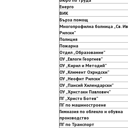
Бюро по труда
Енерго
ВИК
Бърза помощ
Многопрофилна болница „Св. И
Рилски”
Полиция
Пожарна
Отдел „Образование”
ОУ „Евлоги Георгиев”
ОУ „Кирил и Методий”
ОУ „Климент Охридски”
ОУ „Неофит Рилски”
ОУ „Паисий Хилендарски”
ОУ „Христаки Павлович”
ПГ „Христо Ботев”
ПГ по машиностроене
Гимназия по облекло и обувна
производство
ПГ по Транспорт