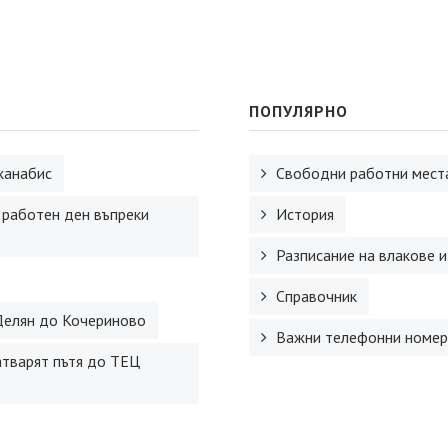
ПОПУЛЯРНО
канабис
Свободни работни места
 работен ден въпреки
История
Разписание на влакове и
Справочник
Делян до Кочериново
Важни телефонни номер
атварят пътя до ТЕЦ