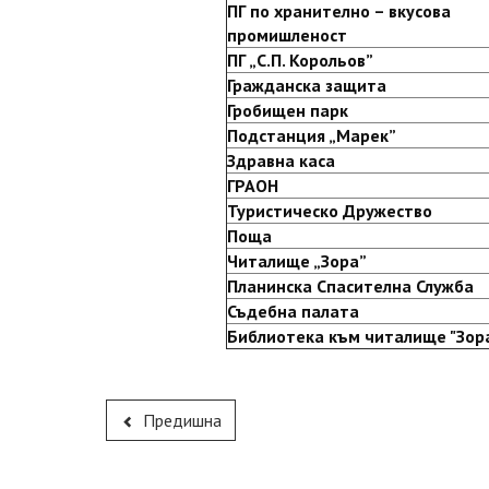
ПГ по хранително – вкусова
промишленост
ПГ „С.П. Корольов”
Гражданска защита
Гробищен парк
Подстанция „Марек”
Здравна каса
ГРАОН
Туристическо Дружество
Поща
Читалище „Зора”
Планинска Спасителна Служба
Съдебна палата
Библиотека към читалище "Зор
Предишна