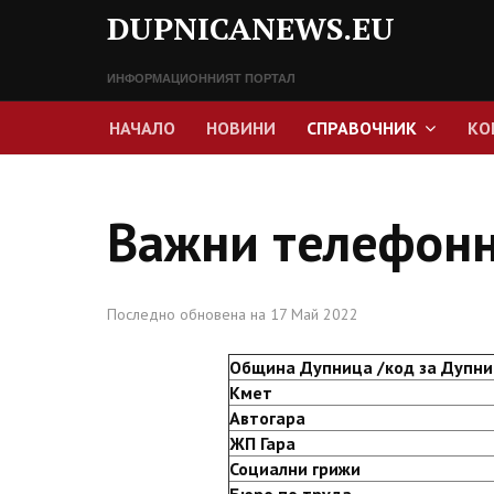
DUPNICANEWS.EU
ИНФОРМАЦИОННИЯТ ПОРТАЛ
НАЧАЛО
НОВИНИ
СПРАВОЧНИК
КО
Важни телефон
Последно обновена на 17 Май 2022
Община Дупница /код за Дупни
Кмет
Автогара
ЖП Гара
Социални грижи