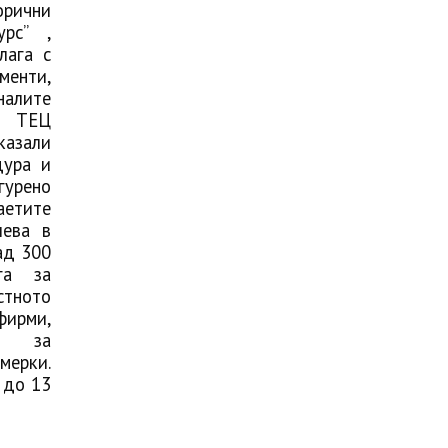
рични
урс” ,
лага с
енти,
алите
и ТЕЦ
азали
дура и
урено
етите
лева в
ад 300
га за
тното
ирми,
и за
ерки.
т
до 13