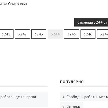
инка Симеонова
Страница 3244 от
3241
3242
3243
3244
3245
3246
324
ПОПУЛЯРНО
 работен ден въпреки
Свободни работни места
История