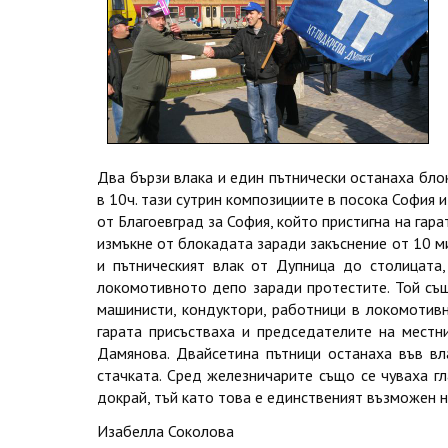
Два бързи влака и един пътнически останаха блок
в 10ч. тази сутрин композициите в посока София 
от Благоевград за София, който пристигна на гара
измъкне от блокадата заради закъснение от 10 мин
и пътническият влак от Дупница до столицата
локомотивното депо заради протестите. Той същ
машинисти, кондуктори, работници в локомотивн
гарата присъстваха и председателите на местн
Дамянова. Двайсетина пътници останаха във вла
стачката. Сред железничарите също се чуваха гл
докрай, тъй като това е единственият възможен н
Изабелла Соколова