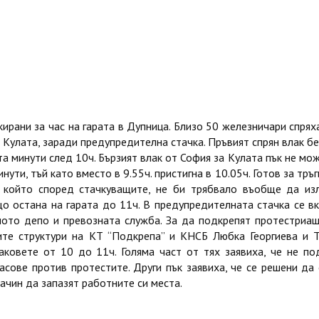
ирани за час на гарата в Дупница. Близо 50 железничари спрях
и Кулата, заради предупредителна стачка. Пръвият спрян влак бе
та минути след 10ч. Бързият влак от София за Кулата пък не мо
ути, тъй като вместо в 9.55ч. пристигна в 10.05ч. Готов за тръ
, който според стачкуващите, не би трябвало въобще да из
о остана на гарата до 11ч. В предупрeдителната стачка се в
ото депо и превозната служба. За да подкрепят протестриащ
ите структури на КТ “Подкрепа” и КНСБ Любка Георгиева и 
ковете от 10 до 11ч. Голяма част от тях заявиха, че не по
асове против протестите. Други пък заявиха, че се решени да 
ачин да запазят работните си места.