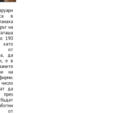
руари
еса в
анаха
рът на
аташа
зо 190
и като
ки от
та, да
и, е в
аните
зи на
ирми.
 число
гат да
 през
 бъдат
ботни
и от