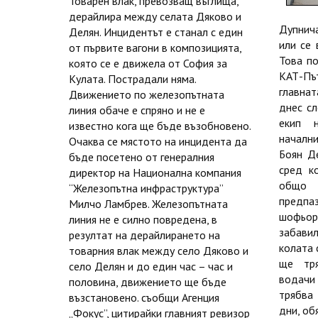
Товарен влак, превозващ въглища,
дерайлира между селата Дяково и
Дупнич
Делян. Инцидентът е станал с един
или се 
от първите вагони в композицията,
Това по
която се е движела от София за
КАТ-Път
Кулата. Пострадали няма.
главна
Движението по железопътната
днес сл
линия обаче е спряно и не е
екип 
известно кога ще бъде възобновено.
началн
Очаква се мястото на инцидента да
Боян Д
бъде посетено от генералния
сред к
директор на Национална компания
общо 
“Железопътна инфраструктура”
предпа
Милчо Ламбрев. Железопътната
шофьор
линия не е силно повредена, в
забави
резултат на дерайлирането на
колата 
товарния влак между село Дяково и
ще тр
село Делян и до един час – час и
водачи 
половина, движението ще бъде
трябва
възстановено. съобщи Агенция
дни, об
„Фокус”, цитирайки главният ревизор