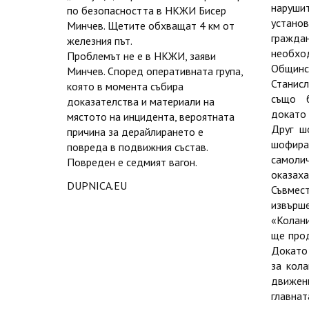
наруши
по безопасността в НКЖИ Бисер
устано
Минчев. Щетите обхващат 4 км от
гражда
железния път.
необхо
Проблемът не е в НКЖИ, заяви
Общин
Минчев. Според оперативната група,
Станисл
която в момента събира
също б
доказателства и материали на
докато
мястото на инцидента, вероятната
Друг ш
причина за дерайлирането е
шофира
повреда в подвижния състав.
самоли
Повреден е седмият вагон.
оказа
DUPNICA.EU
Съвме
извърше
«Колан
ще прод
Докато 
за кола
движен
главнат