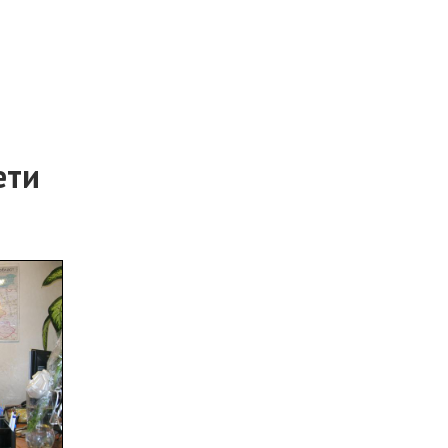
а
ети