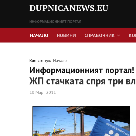
DUPNICANEWS.EU
ИНФОРМАЦИОННИЯТ ПОРТАЛ
НАЧАЛО
НОВИНИ
СПРАВОЧНИК
КО
Вие сте тук:
Начало
Информационният портал! 
ЖП стачката спря три вл
10 Март 2011