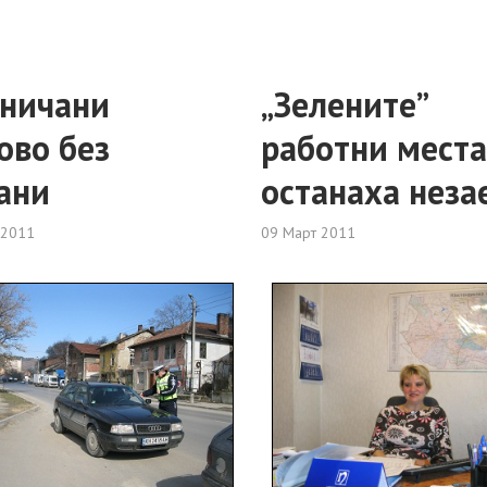
ничани
„Зелените”
ово без
работни мест
ани
останаха неза
 2011
09 Март 2011