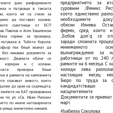
предприятието за вто
телите днес униформените
суровини „Феникс Рес
виха и пътуващи в таксита
което единствено разпо
ни, които не са счели за
необходимите докум
димо да поставят колани.
обясни Илиева. Остан
ските съветници от БСП
фирми, сред които 
ав Павлов и Асен Башленски
„Бобов дол”q се отк
яха спряни за проверка,
заради сложната проце
 пътуваха в Тойота Корола.
минималното осиг
офьор пък беше хванат да
възнаграждение за на
 без никакви документи за
работници от по 240 
чност. Двамата обаче се
рамките на 6 месеца. С н
ха изрядни и с колани.
хиляди лева разпола
стната проверка беше
настоящия месец мес
на в рамкита на кампанията
Бюро по труда за ф
ите спасяват живот», която
кандидатстващ
ължи до края на седмицата.
насърчителните м
екипите на КАТ провяряваха
Документите се приема
ни по ул. «Св. Иван Рилски»
март.
ието по иначе натоварената
а улица значително намаля.
Изабелла Соколова