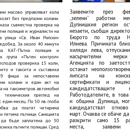
Заявените през фев
ани масово управляват кола
„зелени” работни м
возят без предпазни колани.
Дупнишкия регион ост
каза съвместна проверка на
незаети, съобщи директо
ни полиция и журналисти на
Бюрото по труда Н
та улица «Св. Иван Рилски»
Илиева. Причината бли
едобед. За около 40 минути
хиляди лева, отпускан
на КАТ-Пътна полиция и
насърчителни мер
ик група «Пътен контрол»
Агенцията по заетост
есподов провериха 15 коли,
останат неоползотворен
оито и таксита и съставиха
липсата на изискв
9 фиша за непоставени
сертификати и лицен
зни колани и един акт на
кандидатстващите ф
а на таксиметров автомобил
Работодателите, в това
л техническия преглед на
и община Дупница, мо
с един месец. По 50 лв. глоба
кандидатстват отново
ябва да платят четирима
март. Очаква се обаче да
и петима пътници. Санкцията
разкрити само 15 ра
 да бъде заплатена до 30
места, заявен
ясниха пътните полицаи. Сред