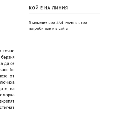
КОЙ Е НА ЛИНИЯ
В момента има 464 гости и няма
потребители и в сайта
а точно
 бързия
жа да се
гване бе
лезе от
ключиха
ите, на
Тодорка
дкрепят
стигнат