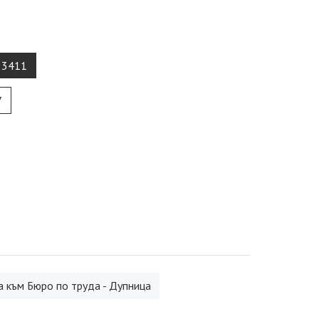
 3411
7
 към Бюро по труда - Дупница