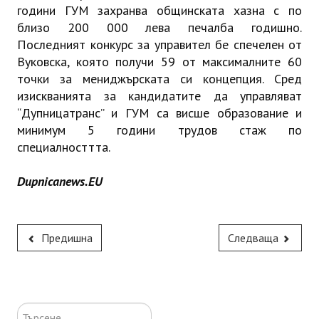
години ГУМ захранва общинската хазна с по
близо 200 000 лева печалба годишно.
Последният конкурс за управител бе спечелен от
Вуковска, която получи 59 от максималните 60
точки за мениджърската си концепция. Сред
изискванията за кандидатите да управляват
“Дупницатранс” и ГУМ са висше образование и
минимум 5 години трудов стаж по
специалносттта.
Dupnicanews.EU
Предишна
Следваща
Търсене...