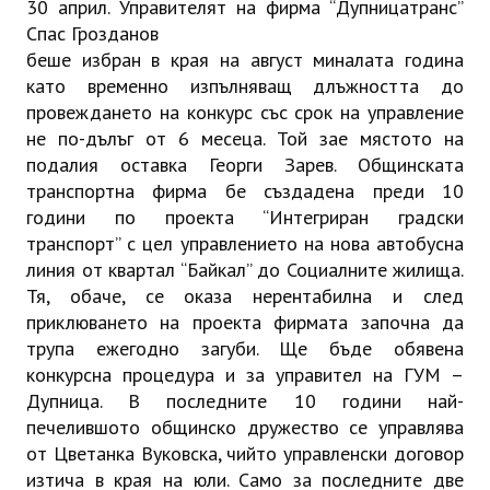
30 април. Управителят на фирма “Дупницатранс”
Спас Грозданов
беше избран в края на август миналата година
като временно изпълняващ длъжността до
провеждането на конкурс със срок на управление
не по-дълъг от 6 месеца. Той зае мястото на
подалия оставка
Георги Зарев. Общинската
транспортна фирма бе създадена преди 10
години по проекта “Интегриран градски
транспорт” с цел управлението на нова автобусна
линия от квартал “Байкал” до Социалните жилища.
Тя, обаче, се оказа нерентабилна и след
приклюването на проекта фирмата започна да
трупа ежегодно загуби. Ще бъде обявена
конкурсна процедура и за управител на ГУМ –
Дупница. В последните 10 години най-
печелившото общинско дружество се управлява
от Цветанка Вуковска, чийто управленски договор
изтича в края на юли. Само за последните две