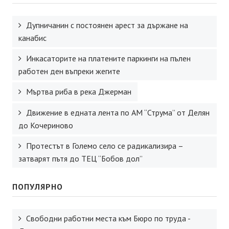
Дупничанин с постоянен арест за държане на
канабис
Инкасаторите на платените паркинги на пълен
работен ден въпреки жегите
Мъртва риба в река Джерман
Движение в едната лента по АМ “Струма” от Делян
до Кочериново
Протестът в Големо село се радикализира –
затварят пътя до ТЕЦ “Бобов дол”
ПОПУЛЯРНО
Свободни работни места към Бюро по труда -