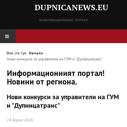
DUPNICANEWS.EU
ИНФОРМАЦИОННИЯТ ПОРТАЛ
НАЧАЛО
Вие сте тук:
Начало
/
Нови конкурси за управители на ГУМ и "Дупницатранс"
НОВИНИ
Информационният портал!
СПРАВОЧНИК
Новини от региона.
Разписание
Нови конкурси за управители на ГУМ
Важни телефонни номера
и "Дупницатранс"
КОНТАКТИ
24 Април 2026