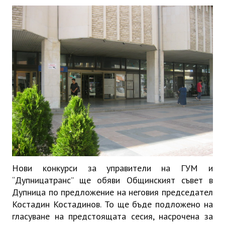
ИНТЕРВЮ
ЗА РЕГИОНА
Бележити дупничани
История
Населени места
ЗАБРАВЕНАТА ДУПНИЦА
СВОБОДНИ РАБОТНИ МЕСТА
Нови конкурси за управители на ГУМ и
“Дупницатранс” ще обяви Общинският съвет в
Дупница по предложение на неговия председател
Костадин Костадинов. То ще бъде подложено на
гласуване на предстоящата сесия, насрочена за