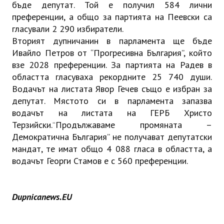
бъде депутат. Той е получил 584 лични
преференции, а общо за партията на Пеевски са
гласували 2 290 избиратели.
Вторият дупничанин в парламента ще бъде
Ивайло Петров от “Прогресивна България”, който
взе 2028 преференции. За партията на Радев в
областта гласуваха рекордните 25 740 души.
Водачът на листата Явор Гечев също е избран за
депутат. Мястото си в парламента запазва
водачът на листата на ГЕРБ Христо
Терзийски.
Продължаваме промяната –
“
Демократична България” не получават депутатски
мандат, те имат общо 4 088 гласа в областта, а
водачът Георги Стамов е с 560 преференции.
Dupnicanews.EU