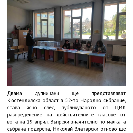
ИНТЕРВЮ
ЗА РЕГИОНА
Бележити дупничани
История
Населени места
ЗАБРАВЕНАТА ДУПНИЦА
СВОБОДНИ РАБОТНИ МЕСТА
Двама дупничани ще представляват
Кюстендилска област в 52-то Народно събрание,
става ясно след публикуваното от ЦИК
разпределение на действителните гласове от
вота на 19 април. Въпреки значително по-малката
събрана подкрепа, Николай Златарски отново ще