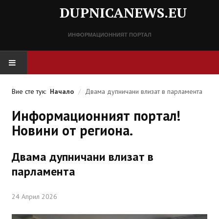
DUPNICANEWS.EU
ИНФОРМАЦИОННИЯТ ПОРТАЛ
НАЧАЛО
Вие сте тук:
Начало
/
Двама дупничани влизат в парламента
НОВИНИ
Информационният портал!
Новини от региона.
СПРАВОЧНИК
Двама дупничани влизат в
Разписание
парламента
Важни телефонни номера
24 Април 2026
КОНТАКТИ