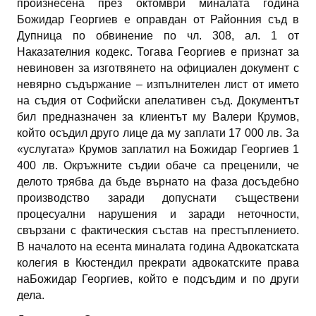
произнесена през октомври миналата година
Божидар Георгиев е оправдан от Районния съд в
Дупница по обвинение по чл. 308, ал. 1 от
Наказателния кодекс. Тогава Георгиев е признат за
невиновен за изготвянето на официален документ с
невярно съдържание – изпълнителен лист от името
на съдия от Софийски апелативен съд. Документът
бил предназначен за клиентът му Валери Крумов,
който осъдил друго лице да му заплати 17 000 лв. За
«услугата» Крумов заплатил на Божидар Георгиев 1
400 лв. Окръжните съдии обаче са преценили, че
делото трябва да бъде върнато на фаза досъдебно
производство заради допуснати съществени
процесуални нарушения и заради неточности,
свързани с фактическия състав на престъплението.
В началото на есента миналата година Адвокатската
колегия в Кюстендил прекрати адвокатските права
наБожидар Георгиев, който е подсъдим и по други
дела.