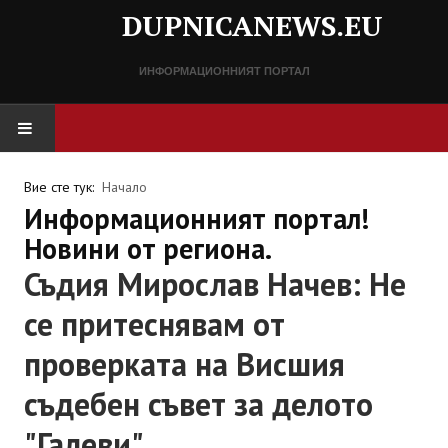
DUPNICANEWS.EU
ИНФОРМАЦИОННИЯТ ПОРТАЛ
НАЧАЛО
Вие сте тук:
Начало
Информационният портал!
НОВИНИ
Новини от региона.
Съдия Мирослав Начев: Не
СПРАВОЧНИК
се притеснявам от
Разписание
проверката на Висшия
Важни телефонни номера
съдебен съвет за делото
КОНТАКТИ
"Галеви"