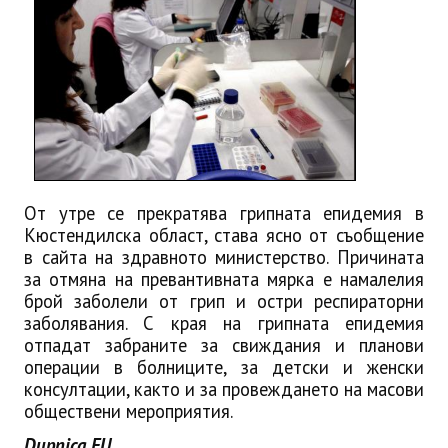
От утре се прекратява грипната епидемия в
Кюстендилска област, става ясно от съобщение
в сайта на здравното министерство. Причината
за отмяна на превантивната мярка е намалелия
брой заболели от грип и остри респираторни
заболявания. С края на грипната епидемия
отпадат забраните за свиждания и планови
операции в болниците, за детски и женски
консултации, както и за провеждането на масови
обществени мероприятия.
Dupnica.EU