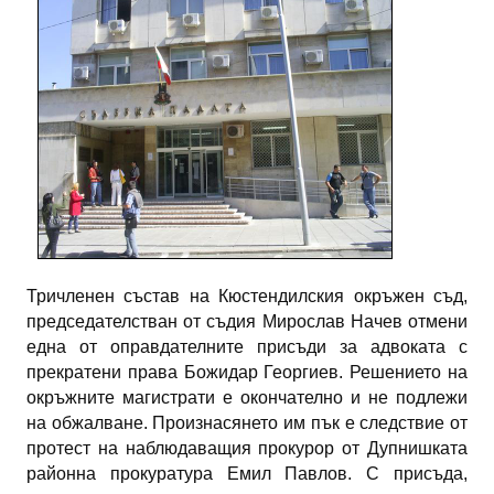
Тричленен състав на Кюстендилския окръжен съд,
председателстван от съдия Мирослав Начев отмени
една от оправдателните присъди за адвоката с
прекратени права Божидар Георгиев. Решението на
окръжните магистрати е окончателно и не подлежи
на обжалване. Произнасянето им пък е следствие от
протест на наблюдаващия прокурор от Дупнишката
районна прокуратура Емил Павлов. С присъда,