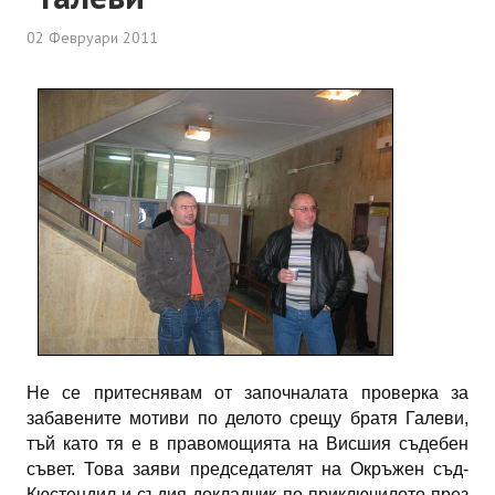
ИНТЕРВЮ
02 Февруари 2011
ЗА РЕГИОНА
Бележити дупничани
История
Населени места
ЗАБРАВЕНАТА ДУПНИЦА
СВОБОДНИ РАБОТНИ МЕСТА
Не се притеснявам от започналата проверка за
забавените мотиви по делото срещу братя Галеви,
тъй като тя е в правомощията на Висшия съдебен
съвет. Това заяви председателят на Окръжен съд-
Кюстендил и съдия-докладчик по приключилото през