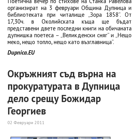
Поетична вечер по стихове на Станка Равелова
организират на 3 февруари Община Дупница и
библиотеката при читалище „Зора 1858”. От
17,30ч. в Околийската къща ще бъдат
представени двете последни книги на обичаната
дупнишка поетеса – „Великденски сняг” и „Нещо
меко, нещо топло, нещо като възглавница”.
Dupnica.EU
Окръжният съд върна на
прокуратурата в Дупница
дело срещу Божидар
Георгиев
02 Февруари 2011