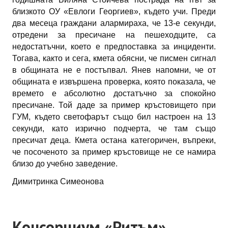
близкото ОУ «Евлоги Георгиев», където учи. Преди
два месеца граждани алармираха, че 13-е секунди,
отредени за пресичане на пешеходците, са
недостатъчни, което е предпоставка за инциденти.
Тогава, както и сега, кмета обясни, че писмен сигнал
в общината не е постъпвал. Янев напомни, че от
общината е извършена проверка, която показала, че
времето е абсолютно достатъчно за спокойно
пресичане. Той даде за пример кръстовището при
ГУМ, където светофарът също бил настроен на 13
секунди, като изрично подчерта, че там също
пресичат деца. Кмета остана категоричен, въпреки,
че посоченото за пример кръстовище не се намира
близо до учебно заведение.
Димитринка Симеонова
Консорциум «Ритъм»