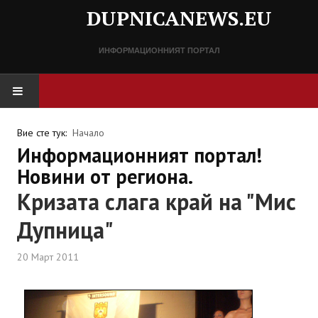
DUPNICANEWS.EU
ИНФОРМАЦИОННИЯТ ПОРТАЛ
НАЧАЛО
Вие сте тук:
Начало
Информационният портал!
НОВИНИ
Новини от региона.
Кризата слага край на "Мис
СПРАВОЧНИК
Дупница"
Разписание
20 Март 2011
Важни телефонни номера
КОНТАКТИ