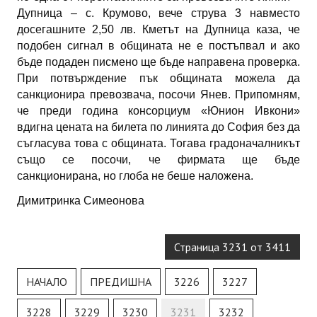
Дупница – с. Крумово, вече струва 3 навместо
досегашните 2,50 лв. Кметът на Дупница каза, че
подобен сигнал в общината не е постъпвал и ако
бъде подаден писмено ще бъде направена проверка.
При потвърждение пък общината можела да
санкционира превозвача, посочи Янев. Припомням,
че преди година консорциум «Юнион Ивкони»
вдигна цената на билета по линията до София без да
съгласува това с общината. Тогава градоначалникът
също се посочи, че фирмата ще бъде
санкционирана, но глоба не беше наложена.
Димитринка Симеонова
Страница 3231 от 3411
НАЧАЛО
ПРЕДИШНА
3226
3227
3228
3229
3230
3231
3232