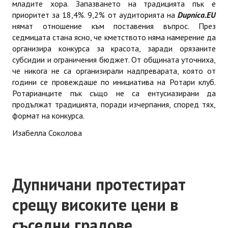
младите хора. Запазването на традицията пък е
приоритет за 18,4%. 9,2% от аудиторията на
Dupnica.EU
нямат отношение към поставения въпрос. През
седмицата стана ясно, че кметството няма намерение да
организира конкурса за красота, заради орязаните
субсидии и ограничения бюджет. От общината уточниха,
че никога не са организирали надпреварата, която от
години се провеждаше по инициатива на Ротари клуб.
Ротарианците пък също не са ентусиазирани да
продължат традицията, поради изчерпания, според тях,
формат на конкурса.
Изабелла Соколова
Дупничани протестират
срещу високите цени в
съседни градове