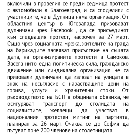
включили в провелия се преди седмица протест
с автомобили в Благоевград и са споделили с
участниците, че в Дупница няма организация. От
областния център в Югозапада призовават
дупничани чрез Facebook , да се присъединят
към следващия протест, насрочен за 27 март.
Също чрез социалната мрежа, жителите на града
на барикадите заявяват присъствие на същата
дата, на организираните протести в Самоков.
Засега нито една политическа сила, гражданско
движение или синдикална организация не са
призовали дупничани да излязат на улицата в
знак на несъгласие с нарастващите цени на
горива, услуги и хранителни стоки. От
ръководството на БСП в общината обявиха, че
осигуряват транспорт до столицата на
социалистите, желаещи да участват в
националния протестен митинг на партията,
планиран за 26 март. Очаква се до София да
пътуват поне 200 членове на столетницата.