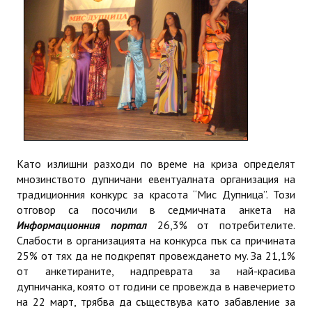
ИНТЕРВЮ
ЗА РЕГИОНА
Бележити дупничани
История
Населени места
Като излишни разходи по време на криза определят
ЗАБРАВЕНАТА ДУПНИЦА
мнозинството дупничани евентуалната организация на
традиционния конкурс за красота “Мис Дупница”. Този
СВОБОДНИ РАБОТНИ МЕСТА
отговор са посочили в седмичната анкета на
Информационния портал
26,3% от потребителите.
Слабости в организацията на конкурса пък са причината
25% от тях да не подкрепят провеждането му. За 21,1%
от анкетираните, надпреврата за най-красива
дупничанка, която от години се провежда в навечерието
на 22 март, трябва да съществува като забавление за