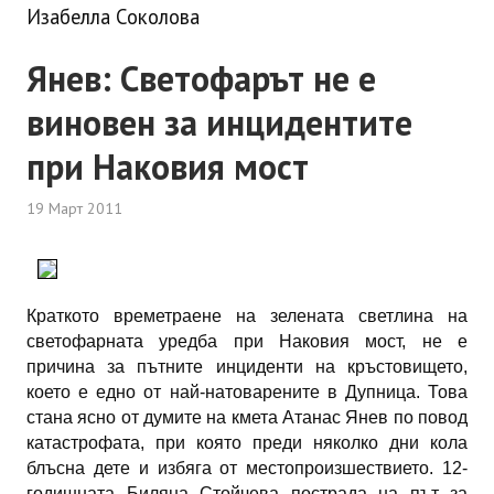
Изабелла Соколова
Янев: Светофарът не е
виновен за инцидентите
при Наковия мост
19 Март 2011
Краткото времетраене на зелената светлина на
светофарната уредба при Наковия мост, не е
причина за пътните инциденти на кръстовището,
което е едно от най-натоварените в Дупница. Това
стана ясно от думите на кмета Атанас Янев по повод
катастрофата, при която преди няколко дни кола
блъсна дете и избяга от местопроизшествието. 12-
годишната Биляна Стойчева пострада на път за