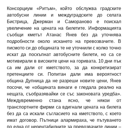
Консорциум «Ритъм», който обслужва градските
автобусни линии и междуградските до селата
Бистрица, Джерман и Самораново е поискал
увеличение на цената на билетите. Информацията
съобщи кметът Атанас Янев без да уточнява
подробности около искането на превозвачите. В
писмото си до общината те не уточнили с колко точно
искат да поскъпнат автобусните билети, но са се
мотивирали в високите цени на горивата. 10 дни пък
са им дали от кметството, за да конкретизират
претенциите си. Попитан дали има вероятност
община Дупница да не разреши новите цени, Янев
посочи, че «общината винаги е гледала реално на
нещата, съобразявайки се със законовата уредба».
Междувременно стана ясно, че някои от
транспортните фирми са вдигнали цената на билета
без да са искали съгласието на кметството, с което
имат договор. Пътници алармираха, че пътуването
по една от нерентабилните за превозвачите линии –