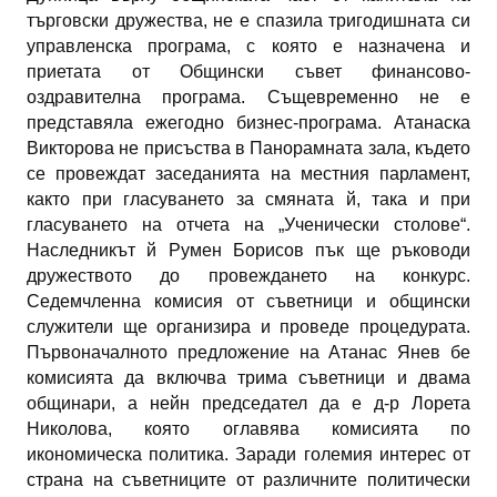
търговски дружества, не е спазила тригодишната си
управленска програма, с която е назначена и
приетата от Общински съвет финансово-
оздравителна програма. Същевременно не е
представяла ежегодно бизнес-програма. Атанаска
Викторова не присъства в Панорамната зала, където
се провеждат заседанията на местния парламент,
както при гласуването за смяната й, така и при
гласуването на отчета на „Ученически столове“.
Наследникът й Румен Борисов пък ще ръководи
дружеството до провеждането на конкурс.
Седемчленна комисия от съветници и общински
служители ще организира и проведе процедурата.
Първоначалното предложение на Атанас Янев бе
комисията да включва трима съветници и двама
общинари, а нейн председател да е д-р Лорета
Николова, която оглавява комисията по
икономическа политика. Заради големия интерес от
страна на съветниците от различните политически