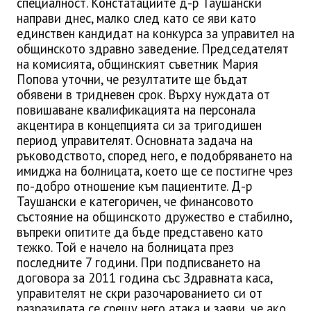
специалност. Констатациите д-р Таушански
направи днес, малко след като се яви като
единствен кандидат на конкурса за управител на
общинското здравно заведение. Председателят
на комисията, общинският съветник Мария
Попова уточни, че резултатите ще бъдат
обявени в тридневен срок. Върху нуждата от
повишаване квалификацията на персонала
акцентира в концепцията си за тригодишен
период управителят. Основната задача на
ръководството, според него, е подобряването на
имиджа на болницата, което ще се постигне чрез
по-добро отношение към пациентите. Д-р
Таушански е категоричен, че финансовото
състояние на общинското дружество е стабилно,
въпреки опитите да бъде представено като
тежко. Той е начело на болницата през
последните 7 години. При подписването на
договора за 2011 година със Здравната каса,
управителят не скри разочарованието си от
разразилата се срещу него атака и заяви, че ако