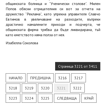
общинската болница и “Ученически столове”. Милен
Попов обясни отрицателния си вот за отчета на
дружество “Реклама”, като упрекна управителя Славчо
Евтимов в увеличаване на разходите, въпреки
драстично намалените приходи и подчерта, че
общинската фирма трябва да бъде ликвидирана, тъй
като кметството няма полза от нея.
Изабелла Соколова
Страница 3221 от 3411
НАЧАЛО
ПРЕДИШНА
3216
3217
3218
3219
3220
3221
3222
3223
3224
3225
СЛЕДВАЩА
КРАЙ