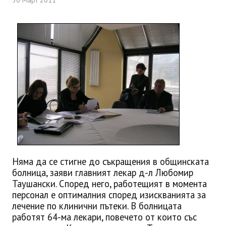
30 Март 2011
Няма да се стигне до съкращения в общинската
болница, заяви главният лекар д-л Любомир
Таушански. Според него, работещият в момента
персонал е оптималния според изискванията за
лечение по клинични пътеки. В болницата
работят 64-ма лекари, повечето от които със