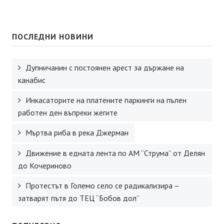
ПОСЛЕДНИ НОВИНИ
Дупничанин с постоянен арест за държане на
канабис
Инкасаторите на платените паркинги на пълен
работен ден въпреки жегите
Мъртва риба в река Джерман
Движение в едната лента по АМ “Струма” от Делян
до Кочериново
Протестът в Големо село се радикализира –
затварят пътя до ТЕЦ “Бобов дол”