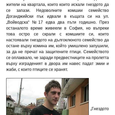
жители на квартала, които които искали гнездото да
се запази. Недоволните комшии семейство
Доганджийски пък идвали в къщата си на ул.
„Войводска“ №17 едва два пъти годишно. През
останалото време живеели в София, но въпреки
това остро се скрали с комшиите си, които
настоявали гнездото на дългоклюното семейство да
остане върху комина им, който умишлено запушили,
за да не пречат на защитените птици. Семейството
се оплаквало, че заради предвестниците на пролетта
върху изграденият в двора им навес падат змии и
жаби, с които птиците се хранят.
„Гнездото