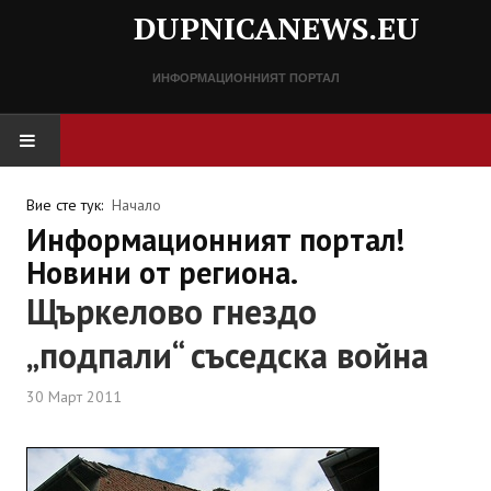
DUPNICANEWS.EU
ИНФОРМАЦИОННИЯТ ПОРТАЛ
НАЧАЛО
Вие сте тук:
Начало
Информационният портал!
НОВИНИ
Новини от региона.
Щъркелово гнездо
СПРАВОЧНИК
„подпали“ съседска война
Разписание
30 Март 2011
Важни телефонни номера
КОНТАКТИ