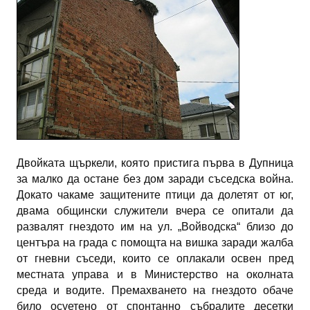
ИНТЕРВЮ
ЗА РЕГИОНА
Бележити дупничани
История
Населени места
ЗАБРАВЕНАТА ДУПНИЦА
Двойката щъркели, която пристига първа в Дупница
за малко да остане без дом заради съседска война.
Докато чакаме защитените птици да долетят от юг,
СВОБОДНИ РАБОТНИ МЕСТА
двама общински служители вчера се опитали да
развалят гнездото им на ул. „Войводска“ близо до
центъра на града с помощта на вишка заради жалба
от гневни съседи, които се оплакали освен пред
местната управа и в Министерство на околната
среда и водите. Премахването на гнездото обаче
било осуетено от спонтанно събралите десетки