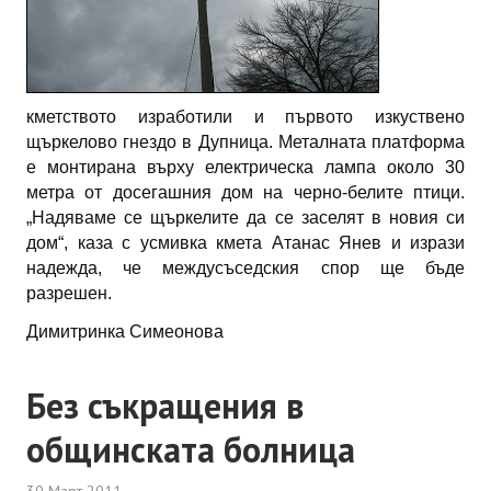
кметството изработили и първото изкуствено
щъркелово гнездо в Дупница. Металната платформа
е монтирана върху електрическа лампа около 30
метра от досегашния дом на черно-белите птици.
„Надяваме се щъркелите да се заселят в новия си
дом“, каза с усмивка кмета Атанас Янев и изрази
надежда, че междусъседския спор ще бъде
разрешен.
Димитринка Симеонова
Без съкращения в
общинската болница