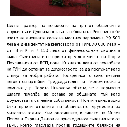
Целият размер на печалбите на три от общинските
дружества в Дупница остава за общината. Решението бе
взето на днешната сесия на местния парламент. 29 500
лева е дивидентът на кметството от ГУМ, 70 000 лева –
от “В и К” и 7 150 лева от финансово-счетоводната
къща. Съветниците не приеха предложението на Георги
Пехливански от БСП, поне 10 хиляди лева от печалбата
на ГУМ да останат за дружеството, за да послужат като
стимул за добра работа. Подкрепиха го само петима
негови съпартийци. Председателят на Икономическата
комисия д-р Лорета Николова обясни, че е нормално
цялата печалба да остава за общината, тъй като
дружествата са нейна собственост. Почти единодушно
бяха приети отчетите на общинските дружества за
миналата година. Към опозицията, в лицето на Милен
Попов и Първан Дангов се присъединиха съветниците от
ГЕРБ, които гласуваха против годишните баланси на