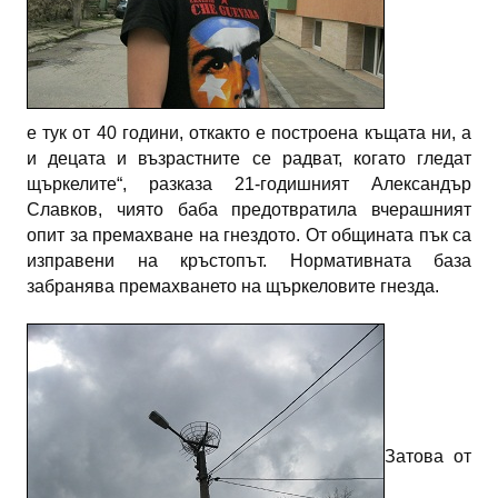
е тук от 40 години, откакто е построена къщата ни, а
и децата и възрастните се радват, когато гледат
щъркелите“, разказа 21-годишният Александър
Славков, чиято баба предотвратила вчерашният
опит за премахване на гнездото. От общината пък са
изправени на кръстопът. Нормативната база
забранява премахването на щъркеловите гнезда.
Затова от