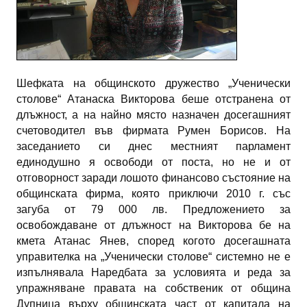
Шефката на общинското дружество „Ученически
столове“ Атанаска Викторова беше отстранена от
длъжност, а на найно място назначен досегашният
счетоводител във фирмата Румен Борисов. На
заседанието си днес местният парламент
единодушно я освободи от поста, но не и от
отговорност заради лошото финансово състояние на
общинската фирма, която приключи 2010 г. със
загуба от 79 000 лв. Предложението за
освобождаване от длъжност на Викторова бе на
кмета Атанас Янев, според когото досегашната
управителка на „Ученически столове“ системно не е
изпълнявала Наредбата за условията и реда за
упражняване правата на собственик от община
Дупница върху общинската част от капитала на