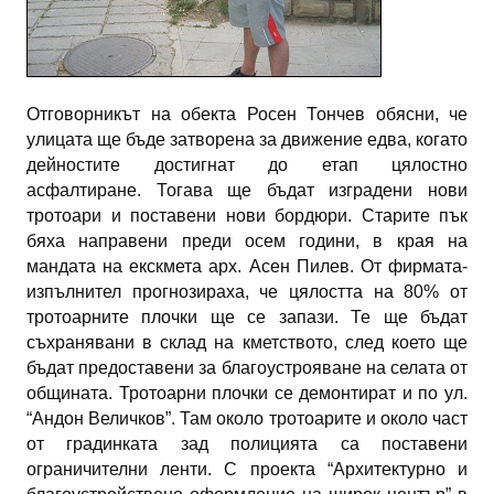
Отговорникът на обекта Росен Тончев обясни, че
улицата ще бъде затворена за движение едва, когато
дейностите достигнат до етап цялостно
асфалтиране. Тогава ще бъдат изградени нови
тротоари и поставени нови бордюри. Старите пък
бяха направени преди осем години, в края на
мандата на екскмета арх. Асен Пилев. От фирмата-
изпълнител прогнозираха, че цялостта на 80% от
тротоарните плочки ще се запази. Те ще бъдат
съхранявани в склад на кметството, след което ще
бъдат предоставени за благоустрояване на селата от
общината. Тротоарни плочки се демонтират и по ул.
“Андон Величков”. Там около тротоарите и около част
от градинката зад полицията са поставени
ограничителни ленти. С проекта “Архитектурно и