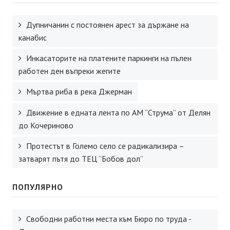
Дупничанин с постоянен арест за държане на
канабис
Инкасаторите на платените паркинги на пълен
работен ден въпреки жегите
Мъртва риба в река Джерман
Движение в едната лента по АМ “Струма” от Делян
до Кочериново
Протестът в Големо село се радикализира –
затварят пътя до ТЕЦ “Бобов дол”
ПОПУЛЯРНО
Свободни работни места към Бюро по труда -