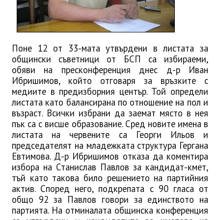
Поне 12 от 33-мата утвърдени в листата за
общински съветници от БСП са избираеми,
обяви на пресконференция днес д-р Иван
Ибришимов, който отговаря за връзките с
медиите в предизборния център. Той определи
листата като балансирана по отношение на пол и
възраст. Всички избрани да заемат място в нея
пък са с висше образование. Сред новите имена в
листата на червените са Георги Ильов и
председателят на младежката структура Гергана
Евтимова. Д-р Ибришимов отказа да коментира
избора на Станислав Павлов за кандидат-кмет,
тъй като такова било решението на партийния
актив. Според него, подкрепата с 90 гласа от
общо 92 за Павлов говори за единството на
партията. На отминалата общинска конференция