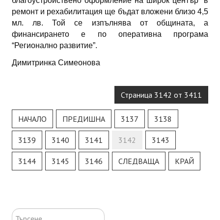
благоустройствено оформление на широк център” в
ремонт и рехабилитация ще бъдат вложени близо 4,5
мл. лв. Той се изпълнява от общината, а
финансирането е по оперативна програма
“Регионално развитие”.
Димитринка Симеонова
Страница 3142 от 3411
НАЧАЛО
ПРЕДИШНА
3137
3138
3139
3140
3141
3142
3143
3144
3145
3146
СЛЕДВАЩА
КРАЙ
Търсене...