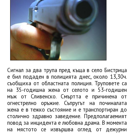
ИНТЕРВЮ
ЗА РЕГИОНА
Бележити дупничани
История
Населени места
Сигнал за два трупа пред къща в село Бистрица
ЗАБРАВЕНАТА ДУПНИЦА
е бил подаден в полицията днес, около 13,30ч.
съобщиха от областната полиция. Труповете са
СВОБОДНИ РАБОТНИ МЕСТА
на 35-годишна жена от селото и 53-годишен
мъж от Сливенско. Смъртта е причинена от
огнестрелно оръжие. Съпругът на починалата
жена е в тежко състояние и е транспортиран до
столично здравно заведение. Предполагаемият
повод за инцидента е любовна драма. В момента
на мястото се извършва оглед от дежурни