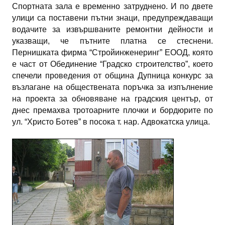
Спортната зала е временно затруднено. И по двете
улици са поставени пътни знаци, предупреждаващи
водачите за извършваните ремонтни дейности и
указващи, че пътните платна се стеснени.
Пернишката фирма “Стройинженеринг” ЕООД, която
е част от Обединение “Градско строителство”, което
спечели проведения от община Дупница конкурс за
възлагане на обществената поръчка за изпълнение
на проекта за обновяване на градския център, от
днес премахва тротоарните плочки и бордюрите по
ул. “Христо Ботев” в посока т. нар. Адвокатска улица.