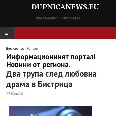
DUPNICANEWS.EU
ИНФОРМАЦИОННИЯТ ПОРТАЛ
НАЧАЛО
Вие сте тук:
Начало
Информационният портал!
НОВИНИ
Новини от региона.
Два трупа след любовна
СПРАВОЧНИК
драма в Бистрица
Разписание
27 Юни 2011
Важни телефонни номера
КОНТАКТИ