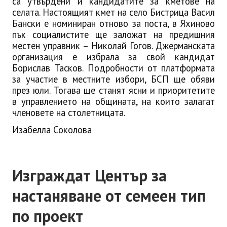
са утвърдени и кандидатите за кметове на
селата. Настоящият кмет на село Бистрица Васил
Бански е номиниран отново за поста, в Яхиново
пък социалистите ще заложат на предишния
местен управник – Николай Гогов. Джерманската
организация е избрала за свой кандидат
Борислав Тасков. Подробности от платформата
за участие в местните избори, БСП ще обяви
през юли. Тогава ще станят ясни и приоритетите
в управлението на общината, на които залагат
членовете на столетницата.
Изабелла Соколова
Изграждат Център за
настаняване от семеен тип
по проект