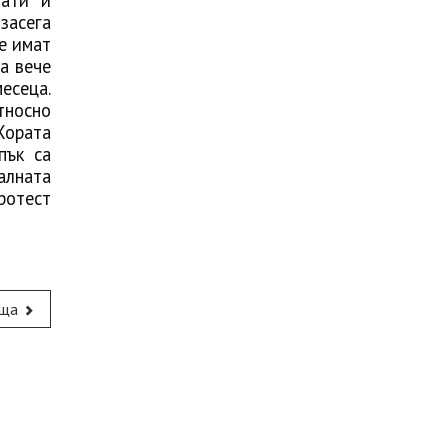
тати и
засега
е имат
а вече
есеца.
тносно
„Хората
пък са
алната
ротест
ща