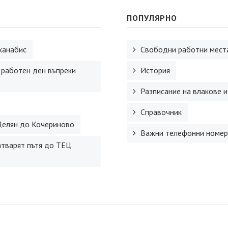
ПОПУЛЯРНО
канабис
Свободни работни места
 работен ден въпреки
История
Разписание на влакове и
Справочник
Делян до Кочериново
Важни телефонни номер
атварят пътя до ТЕЦ