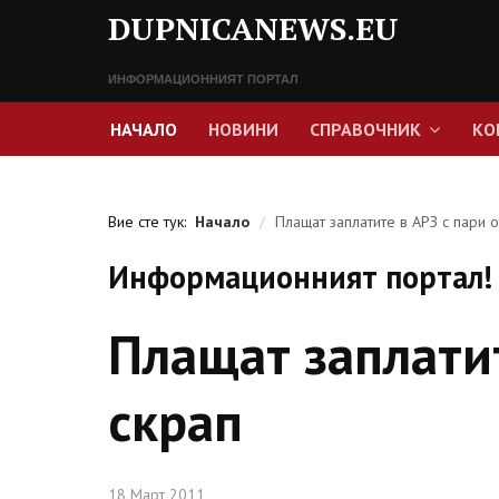
DUPNICANEWS.EU
ИНФОРМАЦИОННИЯТ ПОРТАЛ
НАЧАЛО
НОВИНИ
СПРАВОЧНИК
КО
Вие сте тук:
Начало
/
Плащат заплатите в АРЗ с пари о
Информационният портал! 
Плащат заплатит
скрап
18 Март 2011