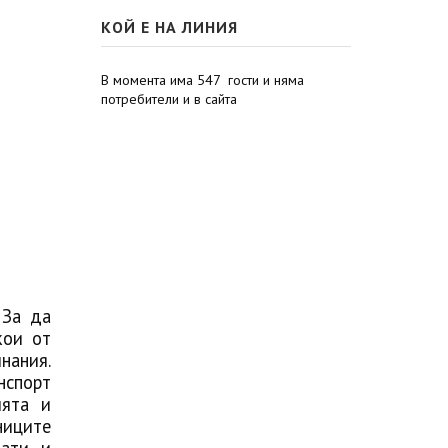
КОЙ Е НА ЛИНИЯ
В момента има 547 гости и няма
потребители и в сайта
 За да
кои от
нания.
нспорт
ията и
ниците