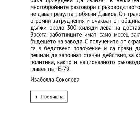
бяха принудени да излизат в неплатен
многобройните разговори с ръководството 
не дават резултат, обясни Давков. От тран
огромни затруднения и очакват от община
дължи около 300 хиляди лева на доставч
Засега работниците имат само месец зак
бъдещето на завода. С получените от скрап
са в бедствено положение и са прави да
решили да
започнат стачни действия, за 
политика, както и националното ръковод
главен път Е-79.
Изабелла Соколова
Предишна