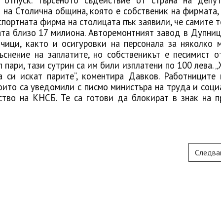
 отпуск. Търсеното съдействие от страна на депу
на Столична община, която е собственик на фирмата, 
спортната фирма на столицата пък заявили, че самите т
та близо 17 милиона. Авторемонтният завод в Дупниц
ици, както и осигуровки на персонала за няколко м
ъснение на заплатите, но собственикът е песимист о
 пари, тази сутрин са им били изплатени по 100 лева. 
 си искат парите”, коментира Давков. Работниците 
които са уведомили с писмо министъра на труда и соци
ство на КНСБ. Те са готови да блокират в знак на п
Следва