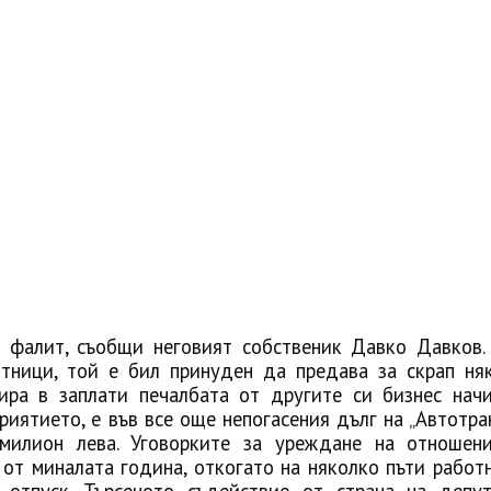
 фалит, съобщи неговият собственик Давко Давков.
отници, той е бил принуден да предава за скрап ня
ира в заплати печалбата от другите си бизнес начи
иятието, е във все още непогасения дълг на „Автотра
милион лева. Уговорките за уреждане на отношен
от миналата година, откогато на няколко пъти работ