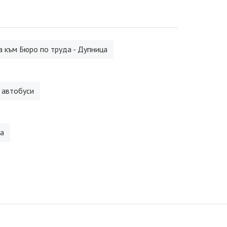
 към Бюро по труда - Дупница
 автобуси
а