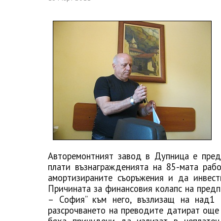
Авторемонтният завод в Дупница е пред
плати възнагражденията на 85-мата раб
амортизираните съоръжения и да инвест
Причината за финансовия колапс на предпр
– София” към него, възлизащ на над1 
разсрочването на преводите датират още 