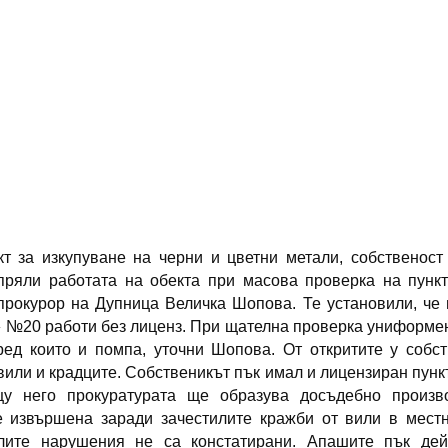
т за изкупуване на черни и цветни метали, собственост
пряли работата на обекта при масова проверка на пункт
рокурор на Дупница Величка Шопова. Те установили, че 
о» №20 работи без лиценз. При щателна проверка униформе
ред които и помпа, уточни Шопова. От откритите у собс
вили и крадците. Собственикът пък имал и лицензиран пункт
у него прокуратурата ще образува досъдебно произво
е извършена заради зачестилите кражби от вили в местн
лите нарушения не са констатирани. Апашите пък дей