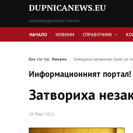
DUPNICANEWS.EU
ИНФОРМАЦИОННИЯТ ПОРТАЛ
НАЧАЛО
НОВИНИ
СПРАВОЧНИК
КО
Вие сте тук:
Начало
/
Затвориха незаконен пункт за с
Информационният портал! 
Затвориха незак
18 Март 2011