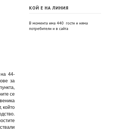
КОЙ Е НА ЛИНИЯ
В момента има 440 гости и няма
потребители и в сайта
 на 44-
ове за
пункта,
ните се
твеника
, който
дство.
остите
ствали