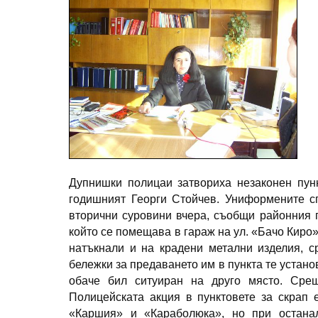
Дупнишки полицаи затвориха незаконен пунк
годишният Георги Стойчев. Униформените с
вторични суровини вчера, съобщи районния п
който се помещава в гараж на ул. «Бачо Кир
натъкнали и на крадени метални изделия, с
бележки за предаването им в пункта те устано
обаче бил ситуиран на друго място. Срещ
Полицейската акция в пунктовете за скрап 
«Каршия» и «Караболюка», но при остана