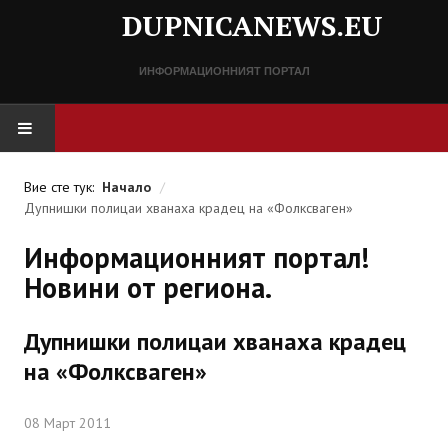
DUPNICANEWS.EU
ИНФОРМАЦИОННИЯТ ПОРТАЛ
НАЧАЛО
Вие сте тук:
Начало
/
Дупнишки полицаи хванаха крадец на «Фолксваген»
НОВИНИ
Информационният портал!
СПРАВОЧНИК
Новини от региона.
Разписание
Дупнишки полицаи хванаха крадец
Важни телефонни номера
на «Фолксваген»
КОНТАКТИ
08 Март 2011