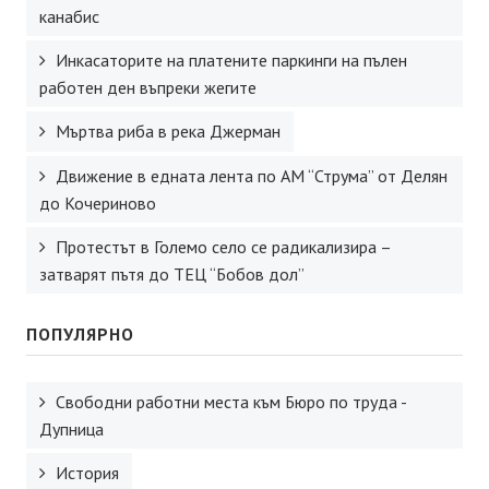
канабис
Инкасаторите на платените паркинги на пълен
работен ден въпреки жегите
Мъртва риба в река Джерман
Движение в едната лента по АМ “Струма” от Делян
до Кочериново
Протестът в Големо село се радикализира –
затварят пътя до ТЕЦ “Бобов дол”
ПОПУЛЯРНО
Свободни работни места към Бюро по труда -
Дупница
История