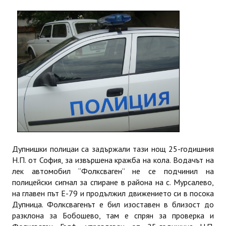
ИНТЕРВЮ
ЗА РЕГИОНА
Бележити дупничани
История
Населени места
ЗАБРАВЕНАТА ДУПНИЦА
СВОБОДНИ РАБОТНИ МЕСТА
Дупнишки полицаи са задържали тази нощ 25-годишния
Н.П. от София, за извършена кражба на кола. Водачът на
лек автомобил “Фолксваген” не се подчинил на
полицейски сигнал за спиране в района на с. Мурсалево,
на главен път Е-79 и продължил движението си в посока
Дупница. Фолксвагенът е бил изоставен в близост до
разклона за Бобошево, там е спрян за проверка и