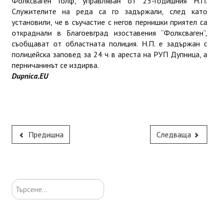
Фолксваген Голф, управляван от 25-годишния Н.П.
Служителите на реда са го задържали, след като
установили, че в съучастие с негов пернишки приятел са
откраднали в Благоевград изоставения “Фолксваген”,
съобщават от областната полиция. Н.П. е задържан с
полицейска заповед за 24 ч в ареста на РУП Дупница, а
перничанинът се издирва.
Dupnica.EU
Предишна
Следваща
Търсене...