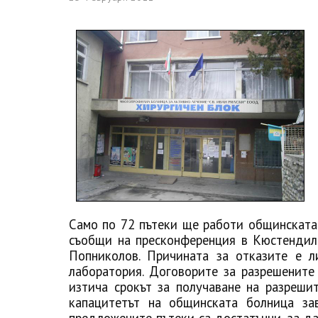
Само по 72 пътеки ще работи общинската 
съобщи на пресконференция в Кюстендил
Попниколов. Причината за отказите е л
лаборатория. Договорите за разрешените
изтича срокът за получаване на разреши
капацитетът на общинската болница за