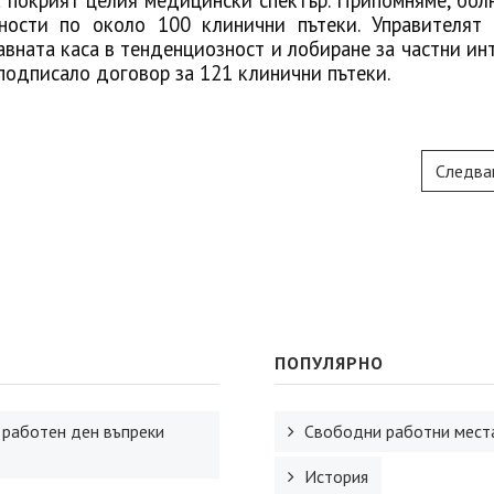
а покрият целия медицински спектър. Припомняме, бол
ости по около 100 клинични пътеки. Управителят 
ната каса в тенденциозност и лобиране за частни инт
подписало договор за 121 клинични пътеки.
Следва
ПОПУЛЯРНО
 работен ден въпреки
Свободни работни места
История