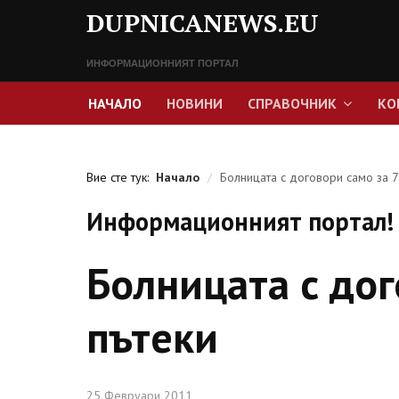
DUPNICANEWS.EU
ИНФОРМАЦИОННИЯТ ПОРТАЛ
НАЧАЛО
НОВИНИ
СПРАВОЧНИК
КО
Вие сте тук:
Начало
/
Болницата с договори само за 7
Информационният портал! 
Болницата с дог
пътеки
25 Февруари 2011