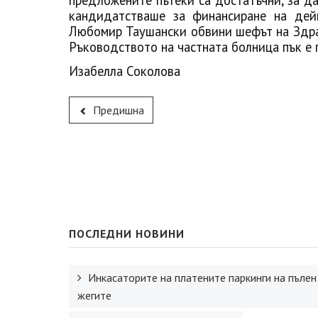
предложените пътеки са достатъчни, за д
кандидатстваше за финансиране на дейн
Любомир Таушански обвини шефът на Здрав
Ръководството на частната болница пък е 
Изабелла Соколова
Предишна
ПОСЛЕДНИ НОВИНИ
Инкасаторите на платените паркинги на пълен
жегите