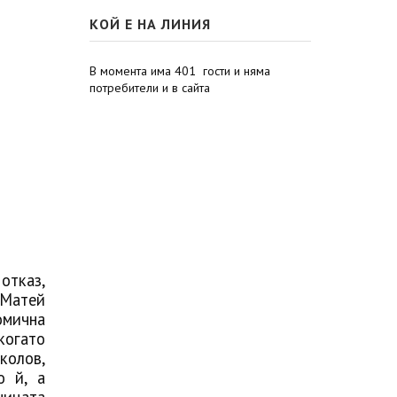
КОЙ Е НА ЛИНИЯ
В момента има 401 гости и няма
потребители и в сайта
отказ,
 Матей
омична
когато
колов,
о й, а