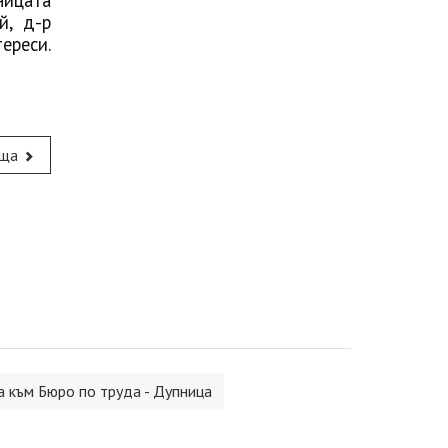
ницата
й, д-р
ереси.
ща
 към Бюро по труда - Дупница