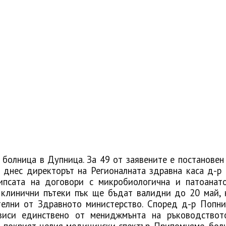
болница в Дупница. За 49 от заявените е постановен 
 днес директорът на Регионалната здравна каса д-р
ипсата на договори с микробиологична и патоанат
 клинични пътеки пък ще бъдат валидни до 20 май, 
телни от Здравното министерство. Според д-р Попни
виси единствено от мениджмънта на ръководствот