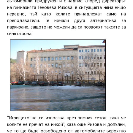
автомобили, придружен и с надпис. Според директорът
на гимназията Геновева Ризова, в ситуацията няма нищо
нередно, тъй като колите принадлежат само на
преподаватели. Те нямали друга алтернатива за
паркиране, защото не можели да си позволят таксите за
синята зона.
“Игрището не се използва през зимния сезон, така че
колите не пречат на никой”, каза още Ризова и допълни,
че то ще бъде освободено от автомобилите вероятно