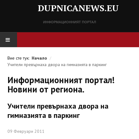
DUPNICANEWS.EU
ИНФОРМАЦИОННИЯТ ПОРТАЛ
НАЧАЛО
Вие сте тук:
Начало
/
Учители превърнаха двора на гимназията в паркинг
НОВИНИ
Информационният портал!
СПРАВОЧНИК
Новини от региона.
Разписание
Учители превърнаха двора на
Важни телефонни номера
гимназията в паркинг
КОНТАКТИ
09 Февруари 2011