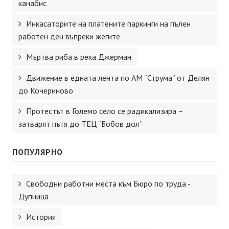
канабис
Инкасаторите на платените паркинги на пълен
работен ден въпреки жегите
Мъртва риба в река Джерман
Движение в едната лента по АМ “Струма” от Делян
до Кочериново
Протестът в Големо село се радикализира –
затварят пътя до ТЕЦ “Бобов дол”
ПОПУЛЯРНО
Свободни работни места към Бюро по труда -
Дупница
История