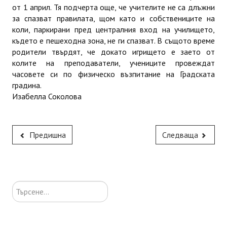
от 1 април. Тя подчерта още, че учителите не са длъжни
за спазват правилата, щом като и собствениците на
коли, паркирани пред централния вход на училището,
където е пешеходна зона, не ги спазват. В същото време
родители твърдят, че докато игрището е заето от
колите на преподаватели, учениците провеждат
часовете си по физическо възпитание на Градската
градина.
Изабелла Соколова
Предишна
Следваща
Търсене...