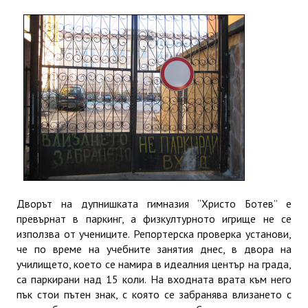
ИНТЕРВЮ
ЗА РЕГИОНА
Бележити дупничани
История
Населени места
ЗАБРАВЕНАТА ДУПНИЦА
СВОБОДНИ РАБОТНИ МЕСТА
Дворът на дупнишката гимназия “Христо Ботев” е
превърнат в паркинг, а физкултурното игрище не се
използва от учениците. Репортерска проверка установи,
че по време на учебните занятия днес, в двора на
училището, което се намира в идеалния център на града,
са паркирани над 15 коли. На входната врата към него
пък стои пътен знак, с която се забранява влизането с