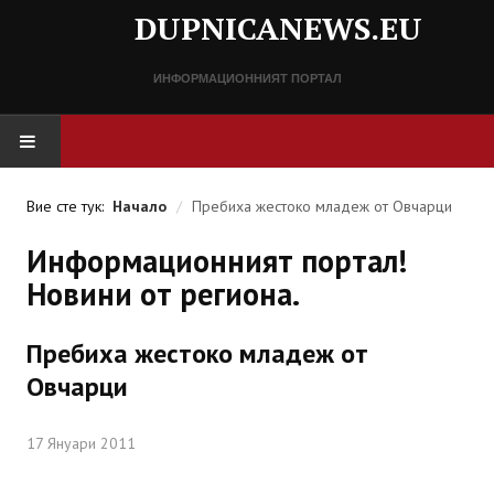
DUPNICANEWS.EU
ИНФОРМАЦИОННИЯТ ПОРТАЛ
НАЧАЛО
Вие сте тук:
Начало
/
Пребиха жестоко младеж от Овчарци
НОВИНИ
Информационният портал!
Новини от региона.
СПРАВОЧНИК
Пребиха жестоко младеж от
Разписание
Овчарци
Важни телефонни номера
17 Януари 2011
КОНТАКТИ