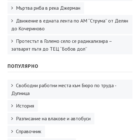
Мъртва риба в река Джерман
Движение в едната лента по АМ “Струма” от Делян
до Кочериново
Протестът в Големо село се радикализира –
затварят пътя до ТЕЦ “Бобов дол”
ПОПУЛЯРНО
Свободни работни места към Бюро по труда -
Дупница
История
Разписание на влакове и автобуси
Справочник