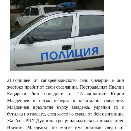
ИНТЕРВЮ
ЗА РЕГИОНА
Бележити дупничани
История
Населени места
ЗАБРАВЕНАТА ДУПНИЦА
21-годишен от сапаревобанското село Овчарци е бил
СВОБОДНИ РАБОТНИ МЕСТА
жестоко пребит от свой съселянин. Пострадалият Ивелин
Кацарски бил нападнат от 22-годишният Кирил
Младенчев в петък вечерта в квартално заведение.
Младенчев връхлетял върху младежа, удряйки го с
бутилка по главата, след което го смлял от бой с ритници.
Жалба в РПУ-Дупница срещу нападателя си подаде днес
Ивелин. Младежът, по който има видими следи от