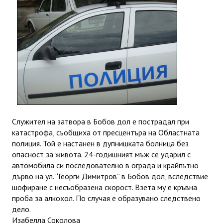
ИНТЕРВЮ
ЗА РЕГИОНА
Бележити дупничани
История
Населени места
ЗАБРАВЕНАТА ДУПНИЦА
Служител на затвора в Бобов дол е пострадал при
катастрофа, съобщиха от пресцентъра на Областната
СВОБОДНИ РАБОТНИ МЕСТА
полиция. Той е настанен в дупнишката болница без
опасност за живота. 24-годишният мъж се ударил с
автомобила си последователно в ограда и крайпътно
дърво на ул. “Георги Димитров” в Бобов дол, вследствие
шофиране с несъобразена скорост. Взета му е кръвна
проба за алкохол. По случая е образувано следствено
дело.
Изабелла Соколова