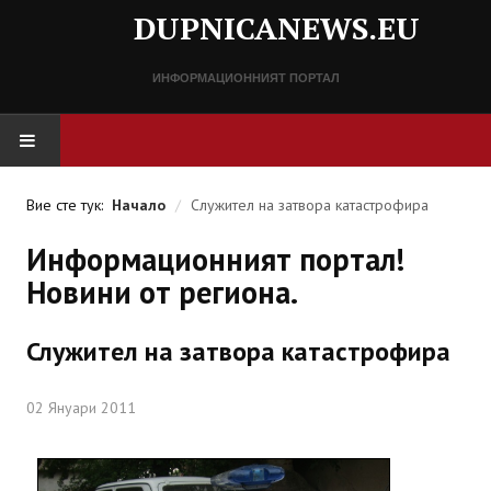
DUPNICANEWS.EU
ИНФОРМАЦИОННИЯТ ПОРТАЛ
НАЧАЛО
Вие сте тук:
Начало
/
Служител на затвора катастрофира
НОВИНИ
Информационният портал!
Новини от региона.
СПРАВОЧНИК
Служител на затвора катастрофира
Разписание
Важни телефонни номера
02 Януари 2011
КОНТАКТИ