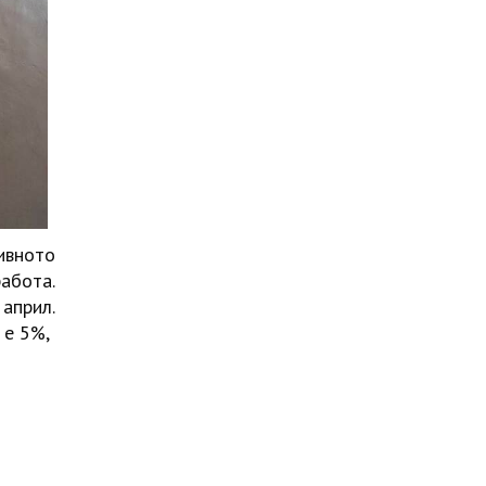
ивното
абота.
 април.
 е 5%,