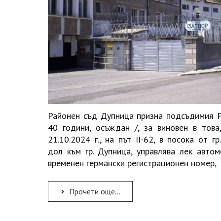
Районен съд Дупница призна подсъдимия Р.
40 години, осъждан /, за виновен в това
21.10.2024 г., на път II-62, в посока от гр
дол към гр. Дупница, управлява лек автом
временен германски регистрационен номер,
Прочети още...