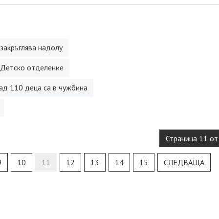
 закръглява надолу
 Детско отделение
над 110 деца са в чужбина
Страница 11 от
9
10
11
12
13
14
15
СЛЕДВАЩА