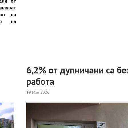
дин от
вляват
тво на
ия на
6,2% от дупничани са бе
работа
19 Май 2026