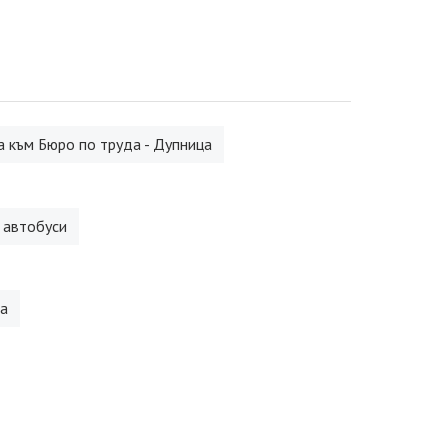
 към Бюро по труда - Дупница
 автобуси
а