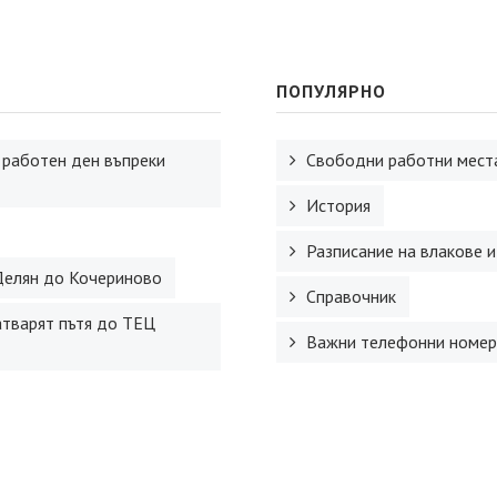
ПОПУЛЯРНО
 работен ден въпреки
Свободни работни места
История
Разписание на влакове и
Делян до Кочериново
Справочник
атварят пътя до ТЕЦ
Важни телефонни номер