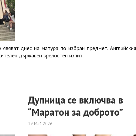
явяват днес на матура по избран предмет. Английския
жителен държавен зрелостен изпит.
Дупница се включва в
“Маратон за доброто”
19 Май 2026