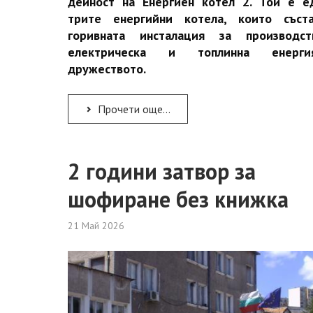
дейност на Енергиен котел 2. Той е е
трите енергийни котела, които съста
горивната инсталация за производс
електрическа и топлинна енерг
дружеството.
Прочети още...
2 години затвор за
шофиране без книжка
21 Май 2026