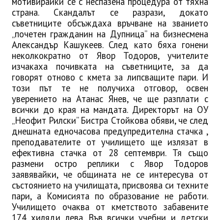
мотивирайки се с неспазена процедура от тяхна
страна. Скандалът се разрази, докато
съветниците обсъждаха връчване на званието
„почетен гражданин на Дупница” на бизнесмена
Александър Кашукеев. След като бяха гонени
неколкократно от Явор Тодоров, учителите
изчакаха почивката на съветниците, за да
говорят отново с кмета за липсващите пари. И
този път те не получиха отговор, освен
уверението на Атанас Янев, че ще разплати с
всички до края на мандата. Директорът на ОУ
„Неофит Рилски” Бистра Стойкова обяви, че след
днешната едночасова предупредителна стачка ,
преподавателите от училището ще излязат в
ефективна стачка от 28 септември. Тя също
размени остро реплики с Явор Тодоров
заявявайки, че общината не се интересува от
състоянието на училищата, присвоява си техните
пари, а Комисията по образование не работи.
Училището очаква от кметството забавените
174 хиляди лева. Във всички учебни и детски