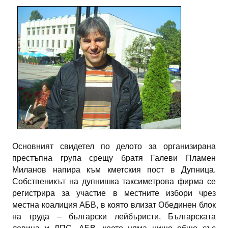
Основният свидетел по делото за организирана
престъпна група срещу братя Галеви Пламен
Миланов напира към кметския пост в Дупница.
Собственикът на дупнишка таксиметрова фирма се
регистрира за участие в местните избори чрез
местна коалиция АБВ, в която влизат Обединен блок
на труда – български лейбъристи, Българската