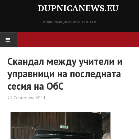
DUPNICANEWS.EU
ИНФОРМАЦИОННИЯТ ПОРТАЛ
НАЧАЛО
Скандал между учители и
управници на последната
НОВИНИ
сесия на ОбС
СПРАВОЧНИК
21 Септември 2011
Разписание
Важни телефонни номера
КОНТАКТИ