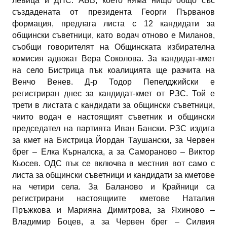
левица и ДПС. АБВ, което няма нищо общо със
създадената от президента Георги Първанов
формация, предлага листа с 12 кандидати за
общински съветници, като водач отново е Миланов,
съобщи говорителят на Общинската избирателна
комисия адвокат Вера Соколова. За кандидат-кмет
на село Бистрица пък коалицията ще разчита на
Венчо Венев. Д-р Тодор Пепелджийски е
регистриран днес за кандидат-кмет от РЗС. Той е
трети в листата с кандидати за общински съветници,
чиито водач е настоящият съветник и общински
председател на партията Иван Бански. РЗС издига
за кмет на Бистрица Йордан Таушански, за Червен
брег – Елка Кърналска, а за Самораново – Виктор
Кьосев. ОДС пък се включва в местния вот само с
листа за общински съветници и кандидати за кметове
на четири села. За Баланово и Крайници са
регистрирани настоящиите кметове Наталия
Пръжкова и Марияна Димитрова, за Яхиново –
Владимир Боцев, а за Червен брег – Силвия