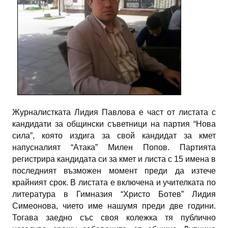
Журналистката Лидия Павлова е част от листата с
кандидати за общински съветници на партия “Нова
сила”, която издига за свой кандидат за кмет
напусналият “Атака” Милен Попов. Партията
регистрира кандидата си за кмет и листа с 15 имена в
последният възможен момент преди да изтече
крайният срок. В листата е включена и учителката по
литература в Гимназия “Христо Ботев” Лидия
Симеонова, чието име нашумя преди две години.
Тогава заедно със своя колежка тя публично