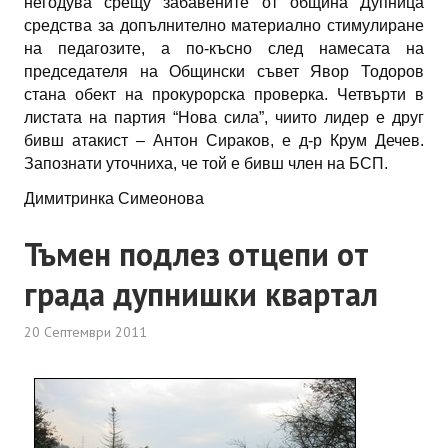
негодува срещу забавените от община Дупница
средства за допълнително материално стимулиране
на педагозите, а по-късно след намесата на
председателя на Общински съвет Явор Тодоров
стана обект на прокурорска проверка. Четвърти в
листата на партия “Нова сила”, чиито лидер е друг
бивш атакист – Антон Сираков, е д-р Крум Дечев.
Запознати уточниха, че той е бивш член на БСП.
Димитринка Симеонова
Тъмен подлез отцепи от
града дупнишки квартал
20 Септември 2011