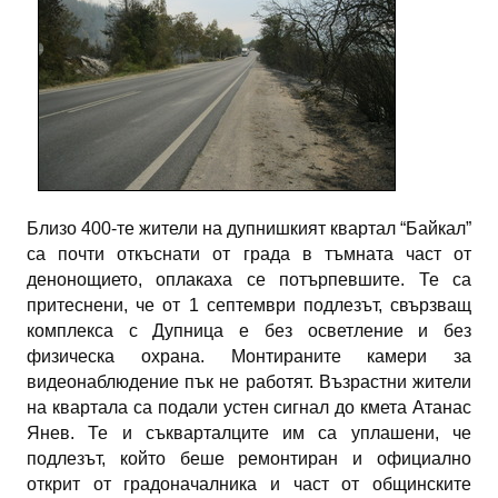
Близо 400-те жители на дупнишкият квартал “Байкал”
са почти откъснати от града в тъмната част от
денонощието, оплакаха се потърпевшите. Те са
притеснени, че от 1 септември подлезът, свързващ
комплекса с Дупница е без осветление и без
физическа охрана. Монтираните камери за
видеонаблюдение пък не работят. Възрастни жители
на квартала са подали устен сигнал до кмета Атанас
Янев. Те и съкварталците им са уплашени, че
подлезът, който беше ремонтиран и официално
открит от градоначалника и част от общинските