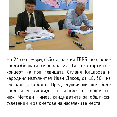
На 24 септември, събота, партия ГЕРБ ще открие
предизборната си кампания. Тя ще стартира с
концерт на поп певицата Силвия Кацарова и
народния изпълнител Иван Дяков, от 18, 30ч. на
площад „Свобода”. Пред дупничани ще бъде
представен кандидатът за кмет на общината
инж. Методи Чимев, кандидатите за общински
съветници и за кметове на населените места.