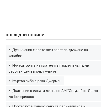
ПОСЛЕДНИ НОВИНИ
Дупничанин с постоянен арест за държане на
канабис
Инкасаторите на платените паркинги на пълен
работен ден въпреки жегите
Мъртва риба в река Джерман
Движение в едната лента по АМ “Струма” от Делян
до Кочериново
Протестът в Големо село се радикализира –