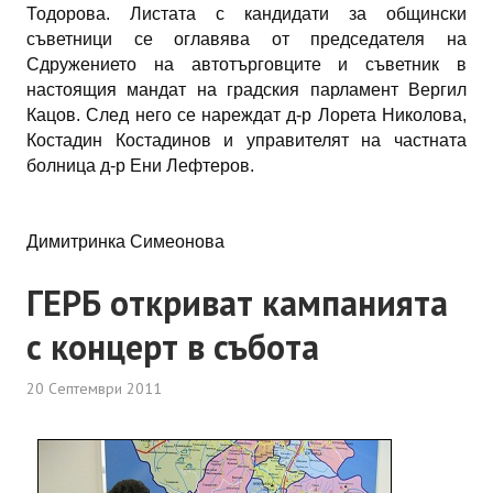
Тодорова. Листата с кандидати за общински
съветници се оглавява от председателя на
Сдружението на автотърговците и съветник в
настоящия мандат на градския парламент Вергил
Кацов. След него се нареждат д-р Лорета Николова,
Костадин Костадинов и управителят на частната
болница д-р Ени Лефтеров.
Димитринка Симеонова
ГЕРБ откриват кампанията
с концерт в събота
20 Септември 2011