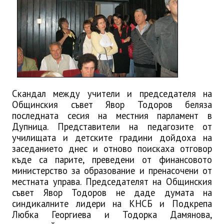
ИНТЕРВЮ
ЗА РЕГИОНА
Бележити дупничани
История
Скандал между учители и председателя на
Населени места
Общинския съвет Явор Тодоров беляза
последната сесия на местния парламент в
ЗАБРАВЕНАТА ДУПНИЦА
Дупница. Представители на педагозите от
училищата и детските градини дойдоха на
СВОБОДНИ РАБОТНИ МЕСТА
заседанието днес
и отново поискаха отговор
къде са парите, преведени от финансовото
министерство за образование и пренасочени от
местната управа. Председателят на Общинския
съвет Явор Тодоров не даде думата на
синдикалните лидери на КНСБ и Подкрепа
Любка Георгиева и Тодорка Дамянова,