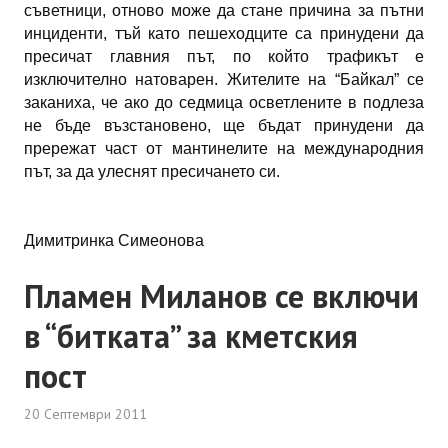
съветници, отново може да стане причина за пътни
инциденти, тъй като пешеходците са принудени да
пресичат главния път, по който трафикът е
изключително натоварен. Жителите на “Байкал” се
заканиха, че ако до седмица осветлените в подлеза
не бъде възстановено, ще бъдат принудени да
прережат част от мантинелите на международния
път, за да улеснят пресичането си.
Димитринка Симеонова
Пламен Миланов се включи
в “битката” за кметския
пост
20 Септември 2011