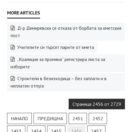
Д-р Демиревски се отказа от борбата за кметския
пост
Учителите си търсят парите от кмета
„Коалиция за промяна” регистрира листа за
изборите
Строители в безизходица – без заплати и в
неплатен отпуск
Страница 2456 от 2729
НАЧАЛО
ПРЕДИШНА
2451
2452
2453
2454
2455
2456
2457