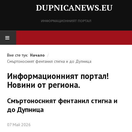
DUPNICANEWS.EU
ИНФОРМАЦИОННИЯТ ПОРТАЛ
НАЧАЛО
Вие сте тук:
Начало
/
Смъртоносният фентанил стигна и до Дупница
НОВИНИ
Информационният портал!
СПРАВОЧНИК
Новини от региона.
Разписание
Смъртоносният фентанил стигна и
Важни телефонни номера
до Дупница
КОНТАКТИ
07 Май 2026