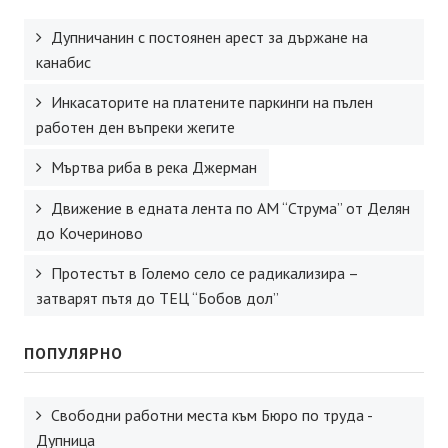
Дупничанин с постоянен арест за държане на
канабис
Инкасаторите на платените паркинги на пълен
работен ден въпреки жегите
Мъртва риба в река Джерман
Движение в едната лента по АМ “Струма” от Делян
до Кочериново
Протестът в Големо село се радикализира –
затварят пътя до ТЕЦ “Бобов дол”
ПОПУЛЯРНО
Свободни работни места към Бюро по труда -
Дупница