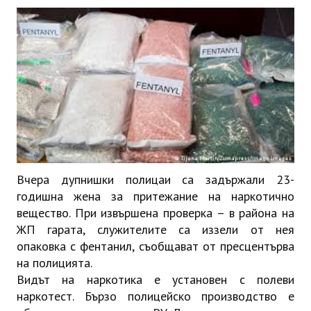
ИНТЕРВЮ
ЗА РЕГИОНА
Бележити дупничани
История
Населени места
ЗАБРАВЕНАТА ДУПНИЦА
В
чера дупнишки полицаи са задържали 23-
годишна жена за притежание на наркотично
СВОБОДНИ РАБОТНИ МЕСТА
вещество. При извършена проверка – в района на
ЖП гарата, служителите са иззели от нея
опаковка с фентанил,
съобщават от пресцентърва
на полицията.
Видът на наркотика е установен с полеви
наркотест. Бързо полицейско производство е