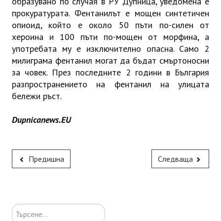
образувано по случая в РУ Дупница, уведомена е
прокуратурата. Фентанилът е мощен синтетичен
опиоид, който
е
около 50 пъти по-силен от
хероина и 100 пъти по-мощен от морфина,
а
употребата му е изключително опасна.
Само 2
милиграма фентанил могат да бъдат смъртоносни
за човек.
През последните 2 години в България
разпространението на фентанил на улицата
бележи ръст.
Dupnicanews.EU
Предишна
Следваща
Търсене...