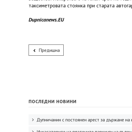
таксиметровата стоянка при старата автога
Dupnicanews.EU
Предишна
ПОСЛЕДНИ НОВИНИ
Дупничанин с постоянен арест за държане на 
Инкасаторите на платените паркинги на пълен