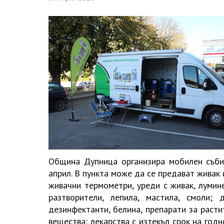
Община Дупница организира мобилен съби
април. В пункта може да се предават живак
живачни термометри, уреди с живак, лумин
разтворители, лепила, мастила, смоли;
дезинфектанти, белина, препарати за расти
вещества: лекарства с изтекъл срок на годн