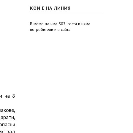
КОЙ Е НА ЛИНИЯ
В момента има 507 гости и няма
потребители и в сайта
и на 8
акове,
арати,
 опасни
ух” зад