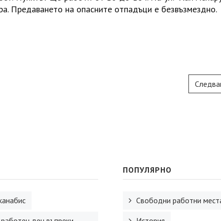
ра. Предаването на опасните отпадъци е безвъзмездно.
Следва
ПОПУЛЯРНО
канабис
Свободни работни места
 работен ден въпреки
История