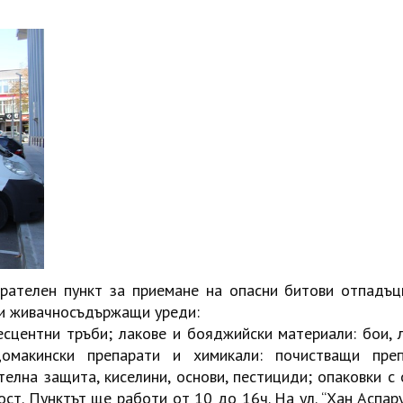
рателен пункт за приемане на опасни битови отпадъц
 и живачносъдържащи уреди:
есцентни тръби; лакове и бояджийски материали: бои, л
 домакински препарати и химикали: почистващи преп
телна защита, киселини, основи, пестициди; опаковки с
ост. Пунктът ще работи от 10 до 16ч. На ул. “Хан Аспар