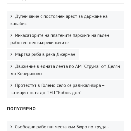
Дупничанин с постоянен арест за държане на
канабис
Инкасаторите на платените паркинги на пълен
работен ден въпреки жегите
Мъртва риба в река Джерман
Движение в едната лента по АМ “Струма” от Делян
до Кочериново
Протестът в Големо село се радикализира –
затварят пътя до ТЕЦ “Бобов дол”
ПОПУЛЯРНО
Свободни работни места към Бюро по труда -