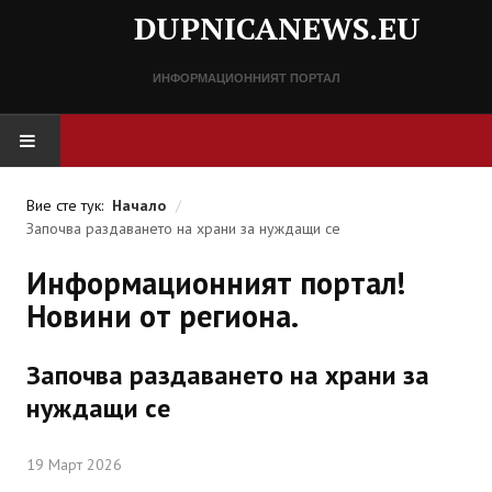
DUPNICANEWS.EU
ИНФОРМАЦИОННИЯТ ПОРТАЛ
НАЧАЛО
Вие сте тук:
Начало
/
Започва раздаването на храни за нуждащи се
НОВИНИ
Информационният портал!
СПРАВОЧНИК
Новини от региона.
Разписание
Започва раздаването на храни за
Важни телефонни номера
нуждащи се
КОНТАКТИ
19 Март 2026