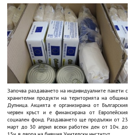
ИНТЕРВЮ
ЗА РЕГИОНА
Бележити дупничани
История
Населени места
ЗАБРАВЕНАТА ДУПНИЦА
СВОБОДНИ РАБОТНИ МЕСТА
Започва раздаването на индивидуалните пакети с
хранителни продукти на територията на община
Дупница. Акцията е организирана от Българския
червен кръст и е финансирана от Европейския
социален фонд. Раздаването ще продължи от 23
март до 30 април всеки работен ден от 10ч. до
15ч. в двора на бившия Учителски институт.