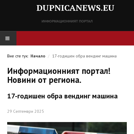
DUPNICANEWS.EU
ИНФОРМАЦИОННИЯТ ПОРТАЛ
НАЧАЛО
Вие сте тук:
Начало
/
17-годишен обра вендинг машина
НОВИНИ
Информационният портал!
Новини от региона.
СПРАВОЧНИК
17-годишен обра вендинг машина
Разписание
Важни телефонни номера
29 Септември 2025
КОНТАКТИ