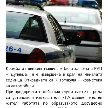
ИНТЕРВЮ
ЗА РЕГИОНА
Бележити дупничани
История
Населени места
ЗАБРАВЕНАТА ДУПНИЦА
Кражба от вендинг машина е била заявена в РУП
СВОБОДНИ РАБОТНИ МЕСТА
– Дупница. Тя е извършена в края на миналата
седмица. Откраднати са 7 артикула – козметика
за автомобили.
При предприетите действия служителите на реда
са установили извършителя -17-годишен местен
жител. Работата по образуваното досъдебно