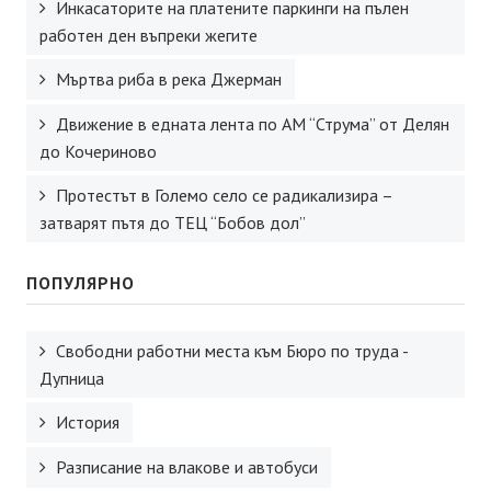
Инкасаторите на платените паркинги на пълен
работен ден въпреки жегите
Мъртва риба в река Джерман
Движение в едната лента по АМ “Струма” от Делян
до Кочериново
Протестът в Големо село се радикализира –
затварят пътя до ТЕЦ “Бобов дол”
ПОПУЛЯРНО
Свободни работни места към Бюро по труда -
Дупница
История
Разписание на влакове и автобуси