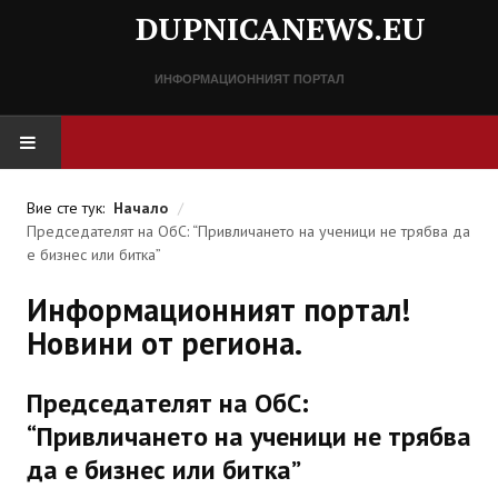
DUPNICANEWS.EU
ИНФОРМАЦИОННИЯТ ПОРТАЛ
НАЧАЛО
Вие сте тук:
Начало
/
Председателят на ОбС: “Привличането на ученици не трябва да
НОВИНИ
е бизнес или битка”
Информационният портал!
СПРАВОЧНИК
Новини от региона.
Разписание
Председателят на ОбС:
Важни телефонни номера
“Привличането на ученици не трябва
КОНТАКТИ
да е бизнес или битка”