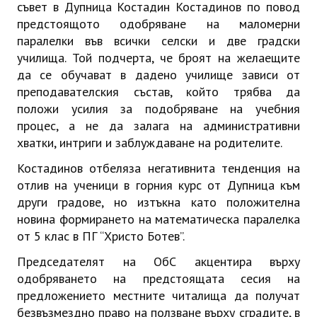
съвет в Дупница Костадин Костадинов по повод
предстоящото одобряване на маломерни
паралелки във всички селски и две градски
училища. Той подчерта, че броят на желаещите
да се обучават в дадено училище зависи от
преподавателския състав, който трябва да
положи усилия за подобряване на учебния
процес, а не да залага на административни
хватки, интриги и заблуждаване на родителите.
Костадинов отбеляза негативнита тенденция на
отлив на ученици в горния курс от Дупница към
други градове, но изтъкна като положителна
новина формирането на математическа паралелка
от 5 клас в ПГ “Христо Ботев”.
Председателят на ОбС акцентира върху
одобряването на предстоящата сесия на
предложението местните читалища да получат
безвъзмездно право на ползване върху сградите, в