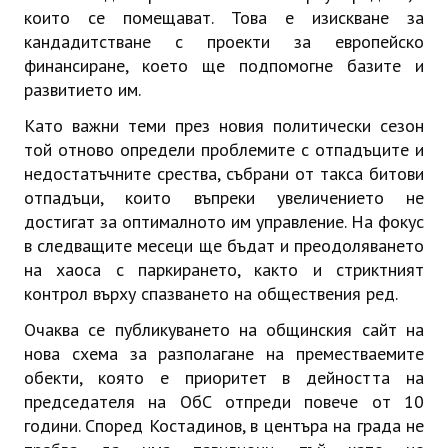
които се помещават. Това е изискване за
кандадитстване с проекти за европейско
финансиране, което ще подпомогне базите и
развитието им.
Като важни теми през новия политически сезон
той отново определи проблемите с отпадъците и
недостатъчните срества, събрани от такса битови
отпадъци, които въпреки увеличението не
достигат за оптималното им управление. На фокус
в следващите месеци ще бъдат и преодоляването
на хаоса с паркирането, както и стриктният
контрол върху спазването на обществения ред.
Очаква се публикуването на общинския сайт на
нова схема за разполагане на преместваемите
обекти, която е приоритет в дейността на
председателя на ОбС отпреди повече от 10
години. Според Костадинов, в центъра на града не