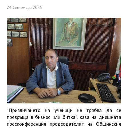
ИНТЕРВЮ
24 Септември 2025
ЗА РЕГИОНА
Бележити дупничани
История
Населени места
ЗАБРАВЕНАТА ДУПНИЦА
СВОБОДНИ РАБОТНИ МЕСТА
Привличането на ученици не трябва да се
“
превръща в бизнес или битка”, каза на днешната
пресконференция председателят на Общинския