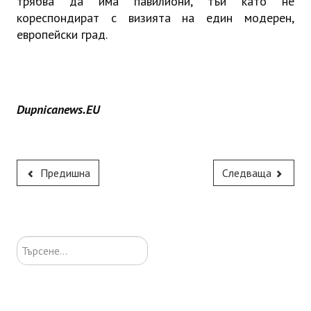
трябва да има павилиони, тъй като не
кореспондират с визията на един модерен,
европейски град.
Dupnicanews.EU
Предишна
Следваща
Търсене...