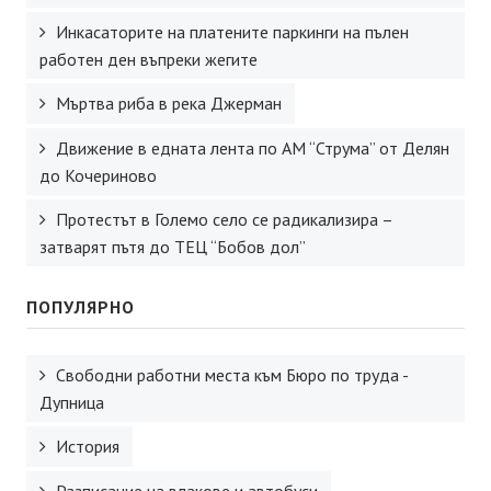
Инкасаторите на платените паркинги на пълен
работен ден въпреки жегите
Мъртва риба в река Джерман
Движение в едната лента по АМ “Струма” от Делян
до Кочериново
Протестът в Големо село се радикализира –
затварят пътя до ТЕЦ “Бобов дол”
ПОПУЛЯРНО
Свободни работни места към Бюро по труда -
Дупница
История