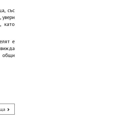
а, със
, увери
, като
елят е
движда
е общи
ща