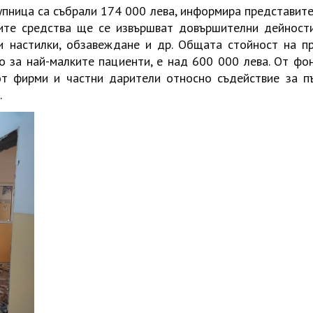
упница са събрали 174 000 лева, информира представите
ите средства ще се извършват довършителни дейности
и настилки, обзавеждане и др. Общата стойност на пр
 за най-малките пациенти, е над 600 000 лева. От фо
от фирми и частни дарители относно съдействие за п
.