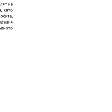
лят на
, като
оекта,
ндация
ълното