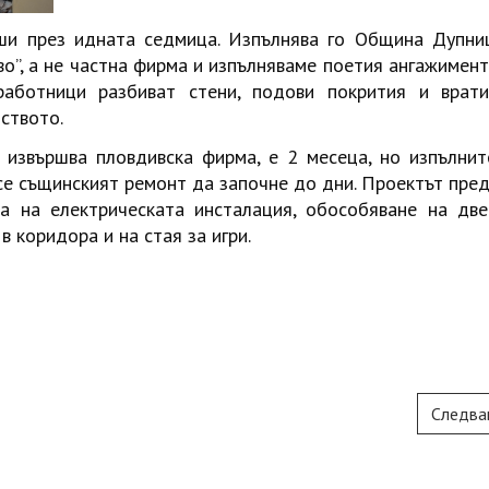
ши през идната седмица. Изпълнява го Община Дупниц
о”, а не частна фирма и изпълняваме поетия ангажимент
работници разбиват стени, подови покрития и врати
ството.
 извършва пловдивска фирма, е 2 месеца, но изпълнит
 се същинският ремонт да започне до дни. Проектът пре
на на електрическата инсталация, обособяване на дв
в коридора и на стая за игри.
Следва