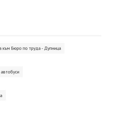
 към Бюро по труда - Дупница
 автобуси
а