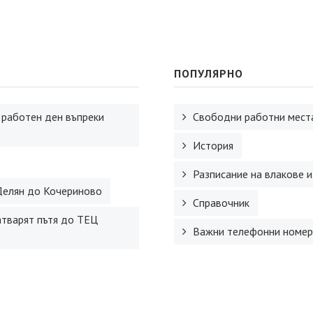
ПОПУЛЯРНО
 работен ден въпреки
Свободни работни места
История
Разписание на влакове и
Делян до Кочериново
Справочник
атварят пътя до ТЕЦ
Важни телефонни номер