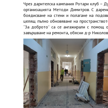
Чрез дарителска кампания Ротари клуб – Д
организацията Методи Димитров. С дарен
боядисване на стени и полагане на подов
целящ пълно обновяване на пространството
“За доброто” са се ангажирали с помощ 
завършване на ремонта, обясни д-р Николов