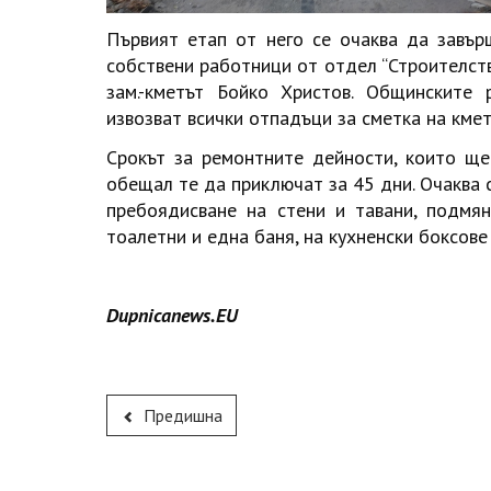
Първият етап от него се очаква да завър
собствени работници от отдел “Строителств
зам.-кметът Бойко Христов. Общинските 
извозват всички отпадъци за сметка на кмет
Срокът за ремонтните дейности, които ще
обещал те да приключат за 45 дни. Очаква
пребоядисване на стени и тавани, подмя
тоалетни и една баня, на кухненски боксове 
Dupnicanews.EU
Предишна