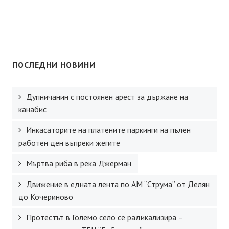
ПОСЛЕДНИ НОВИНИ
Дупничанин с постоянен арест за държане на
канабис
Инкасаторите на платените паркинги на пълен
работен ден въпреки жегите
Мъртва риба в река Джерман
Движение в едната лента по АМ “Струма” от Делян
до Кочериново
Протестът в Големо село се радикализира –