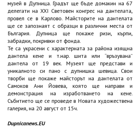
музей в Дупница. Градът ще бъде домакин на 67
делегати на XXI Световен конгрес на дантелата,
провел се в Карлово. Майсторите на дантелата
ще се запознаят с образци в различни места от
България. Дупница ще покаже ризи, кърпи,
забрадки, покривки от фонда
.
Те са украсени с характерната за района изящна
дантела кене и т.нар. шита или “връзувана”
дантела от 19 век. Музеят ще представи и
уникалното си пано с дупнишка шевица. Свои
творби ще покаже майсторът на дантелата от
Самоков Ани Йовева, която ще направи и
демонстрация на изработването на кене.
Събитието ще се проведе в Новата художествена
галерия, на 20 август от 15ч.
Dupnicanews.EU