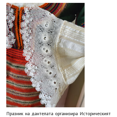
ИНТЕРВЮ
ЗА РЕГИОНА
Бележити дупничани
История
Населени места
ЗАБРАВЕНАТА ДУПНИЦА
СВОБОДНИ РАБОТНИ МЕСТА
Празник на дантелата организира Историческият