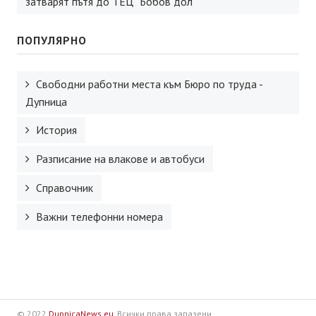
затварят пътя до ТЕЦ “Бобов дол”
ПОПУЛЯРНО
Свободни работни места към Бюро по труда -
Дупница
История
Разписание на влакове и автобуси
Справочник
Важни телефонни номера
© 2022
DupnicaNews.eu
. Всички права запазени.