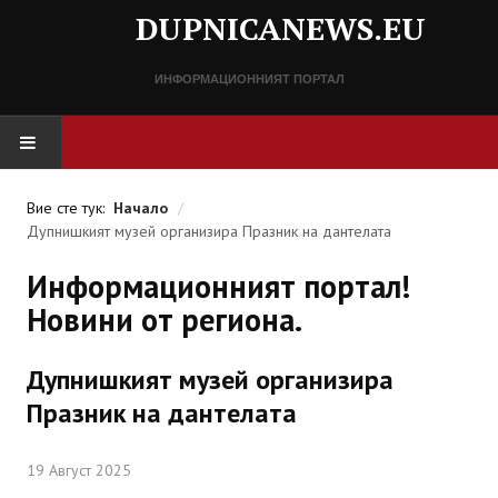
DUPNICANEWS.EU
ИНФОРМАЦИОННИЯТ ПОРТАЛ
НАЧАЛО
Вие сте тук:
Начало
/
Дупнишкият музей организира Празник на дантелата
НОВИНИ
Информационният портал!
СПРАВОЧНИК
Новини от региона.
Разписание
Дупнишкият музей организира
Важни телефонни номера
Празник на дантелата
КОНТАКТИ
19 Август 2025