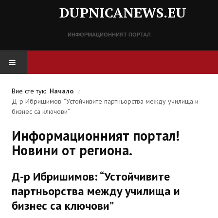
DUPNICANEWS.EU
ИНФОРМАЦИОННИЯТ ПОРТАЛ
НАЧАЛО
Вие сте тук:
Начало
/
Д-р Ибришимов: “Устойчивите партньорства между училища и
НОВИНИ
бизнес са ключови”
Информационният портал!
СПРАВОЧНИК
Новини от региона.
Разписание
Д-р Ибришимов: “Устойчивите
Важни телефонни номера
партньорства между училища и
КОНТАКТИ
бизнес са ключови”