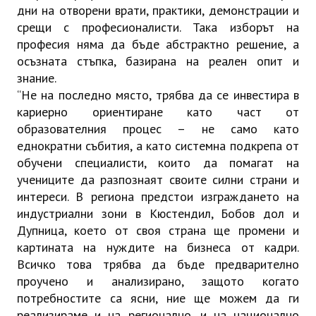
дни на отворени врати, практики, демонстрации и
срещи с професионалисти. Така изборът на
професия няма да бъде абстрактно решение, а
осъзната стъпка, базирана на реален опит и
знание.
“Не на последно място, трябва да се инвестира в
кариерно ориентиране като част от
образователния процес – не само като
еднократни събития, а като системна подкрепа от
обучени специалисти, които да помагат на
учениците да разпознаят своите силни страни и
интереси. В региона предстои изграждането на
индустриални зони в Кюстендил, Бобов дол и
Дупница, което от своя страна ще промени и
картината на нуждите на бизнеса от кадри.
Всичко това трябва да бъде предварително
проучено и анализирано, защото когато
потребностите са ясни, ние ще можем да ги
реализираме и на регионално, и на национално