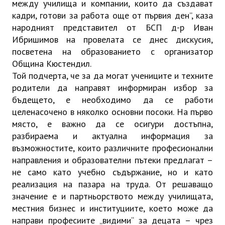
между училища и компании, които да създават
кадри, готови за работа още от първия ден”, каза
народният представител от БСП д-р Иван
Ибришимов на провелата се днес дискусия,
посветена на образованието с организатор
Община Кюстендил.
Той подчерта, че за да могат учениците и техните
родители да направят информиран избор за
бъдещето, е необходимо да се работи
целенасочено в няколко основни посоки. На първо
място, е важно да се осигури достъпна,
разбираема и актуална информация за
възможностите, които различните професионални
направления и образователни пътеки предлагат –
не само като учебно съдържание, но и като
реализация на пазара на труда. От решаващо
значение е и партньорството между училищата,
местния бизнес и институциите, което може да
направи професиите „видими“ за децата – чрез