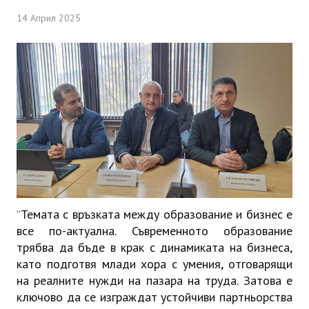
ИНТЕРВЮ
14 Април 2025
ЗА РЕГИОНА
Бележити дупничани
История
Населени места
ЗАБРАВЕНАТА ДУПНИЦА
СВОБОДНИ РАБОТНИ МЕСТА
Темата с връзката между образование и бизнес е
“
все по-актуална. Съвременното образование
трябва да бъде в крак с динамиката на бизнеса,
като подготвя млади хора с умения, отговарящи
на реалните нужди на пазара на труда. Затова е
ключово да се изграждат устойчиви партньорства