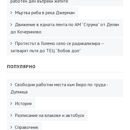
работен ден въпреки жегите
Мъртва риба в река Джерман
Движение в едната лента по АМ “Струма” от Делян
до Кочериново
Протестът в Големо село се радикализира –
затварят пътя до ТЕЦ “Бобов дол”
ПОПУЛЯРНО
Свободни работни места към Бюро по труда -
Дупница
История
Разписание на влакове и автобуси
Справочник