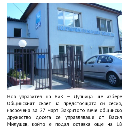
ИНТЕРВЮ
ЗА РЕГИОНА
Бележити дупничани
История
Населени места
ЗАБРАВЕНАТА ДУПНИЦА
СВОБОДНИ РАБОТНИ МЕСТА
Нов управител на ВиК – Дупница ще избере
Общинският съвет на предстоящата си сесия,
насрочена за 27 март. Закритото вече общинско
дружество досега се управляваше от Васил
Милушев, който е подал оставка още на 18