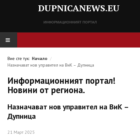
DUPNICANEWS.EU
ИНФОРМАЦИОННИЯТ ПОРТАЛ
НАЧАЛО
Вие сте тук:
Начало
/
Назначават нов управител на ВиК – Дупница
НОВИНИ
Информационният портал!
СПРАВОЧНИК
Новини от региона.
Разписание
Назначават нов управител на ВиК –
Важни телефонни номера
Дупница
КОНТАКТИ
21 Март 2025