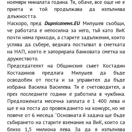
ноември миналата година. Тя, обаче, все още не е
приета и той продължава да изпълнява
длъжността.
Наскоро, пред
Dupnicanews.EU
Милушев съобщи,
че работата е непосилна за него, тъй като ВиК
почти няма приходи, а старите задължения, които
успява да събере, веднага постъпват в сметката
на НАП, която е запорирала банковата сметка на
дружеството.
Председателят на Общинския съвет Костадин
Костадинов предлага Милушев да бъде
осводобен от поста и за управител да бъде
избрана Василка Василева. Тя е счетоводител, а
през последните години е работила в чужбина.
Предложената месечна заплата е 1 400 лева и
ще е на поста до провеждането на конкурс, но не
повече от 6 месеца. “Основната й задача ще бъде
събирането на старите вземания на ВиК, които са
близо 1,5 милиона лева. За да я изпълнява