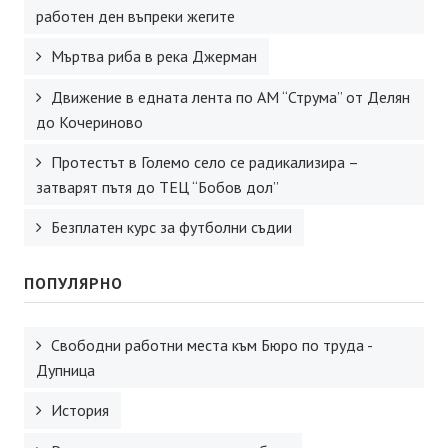
работен ден въпреки жегите
Мъртва риба в река Джерман
Движение в едната лента по АМ “Струма” от Делян
до Кочериново
Протестът в Големо село се радикализира –
затварят пътя до ТЕЦ “Бобов дол”
Безплатен курс за футболни съдии
ПОПУЛЯРНО
Свободни работни места към Бюро по труда -
Дупница
История