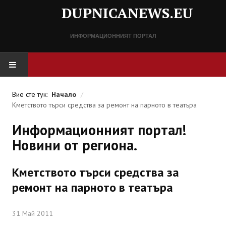
DUPNICANEWS.EU
ИНФОРМАЦИОННИЯТ ПОРТАЛ
НАЧАЛО
Вие сте тук:
Начало
/
Кметството търси средства за ремонт на парното в театъра
НОВИНИ
Информационният портал!
СПРАВОЧНИК
Новини от региона.
Разписание
Кметството търси средства за
Важни телефонни номера
ремонт на парното в театъра
КОНТАКТИ
31 Май 2011