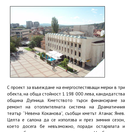
ИНТЕРВЮ
ЗА РЕГИОНА
Бележити дупничани
История
Населени места
ЗАБРАВЕНАТА ДУПНИЦА
СВОБОДНИ РАБОТНИ МЕСТА
С проект за въвеждане на енергоспестяващи мерки в три
обекта, на обща стойност 1 198 000 лева, кандидатства
община Дупница. Кметството търси финансиране за
ремонт на отоплителната система на Драматичния
театър “Невена Коканова”, съобщи кметът Атанас Янев.
Целта е салона да се използва и през зимния сезон,
което досега бе невъзможно, поради остарялата и