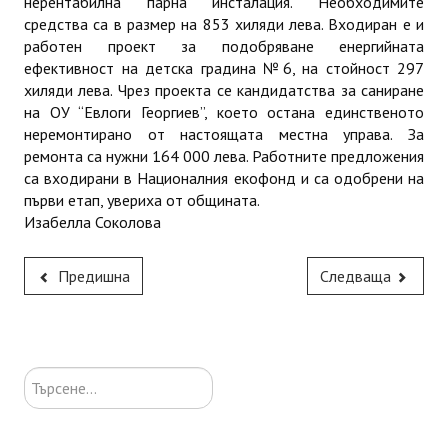
нерентабилна парна инсталация. Необходимите
средства са в размер на 853 хиляди лева. Входиран е и
работен проект за подобряване енергийната
ефективност на детска градина №6, на стойност 297
хиляди лева. Чрез проекта се кандидатства за саниране
на ОУ “Евлоги Георгиев”, което остана единственото
неремонтирано от настоящата местна управа. За
ремонта са нужни 164 000 лева. Работните предложения
са входирани в Националния екофонд и са одобрени на
първи етап, увериха от общината.
Изабелла Соколова
Предишна
Следваща
Търсене...