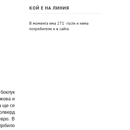
КОЙ Е НА ЛИНИЯ
В момента има 271 гости и няма
потребители и в сайта
 боклук
джова и
а ще се
олверд
евро. В
идобило