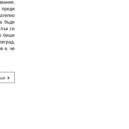
чвания,
е преди
чателно
а бъде
 пък се
то беше
евград,
в е, че
ща