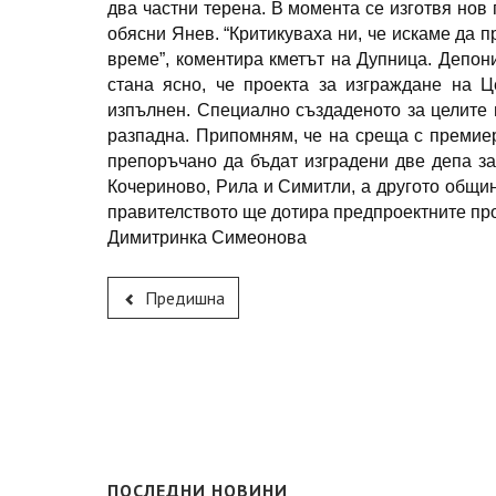
два частни терена. В момента се изготвя нов
обясни Янев. “Критикуваха ни, че искаме да п
време”, коментира кметът на Дупница. Депон
стана ясно, че проекта за изграждане на 
изпълнен. Специално създаденото за целите 
разпадна. Припомням, че на среща с премие
препоръчано да бъдат изградени две депа за
Кочериново, Рила и Симитли, а другото общин
правителството ще дотира предпроектните пр
Димитринка Симеонова
Предишна
ПОСЛЕДНИ НОВИНИ