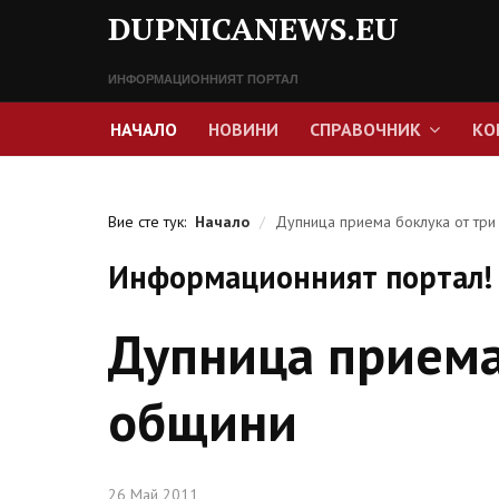
DUPNICANEWS.EU
ИНФОРМАЦИОННИЯТ ПОРТАЛ
НАЧАЛО
НОВИНИ
СПРАВОЧНИК
КО
Вие сте тук:
Начало
/
Дупница приема боклука от три
Информационният портал! 
Дупница приема
общини
26 Май 2011