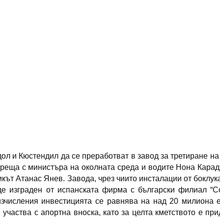
ол и Кюстендил да се преработват в завод за третиране на
реща с министъра на околната среда и водите Нона Кара
кът Атанас Янев. Завода, чрез чиито инсталации от боклук
де изграден от испанската фирма с български филиал “С
изчисления инвестицията се равнява на над 20 милиона 
участва с апортна вноска, като за целта кметството е пр