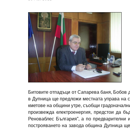
Битовите отпадъци от Сапарева баня, Бобов д
в Дупница ще предложи местната управа на с
кметове на общини утре, съобщи градоначални
произвежда електроенергия, предстои да бъ
Реноваблес България”, а по предварителни 
построяването на завода община Дупница ще 