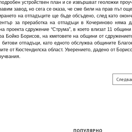
 подробен устройствен план и се извършват геоложки проу
равим завод, но сега се оказа, че сме били на прав път ощ
ирането на отпадъците ще бъде обсъдено, след като окон
Център за преработка на отпадъци в Кочериново няма д
на проекта сдружение “Струма”, в което влизат 11 общини
ра Бойко Борисов, на кметовете на общини от сдружение
 битови отпадъци, като едното обслужва общините Благо
ите от Кюстендилска област. Уверението, дадено от Борисо
оучвания.
Следва
ПОПУЛЯРНО