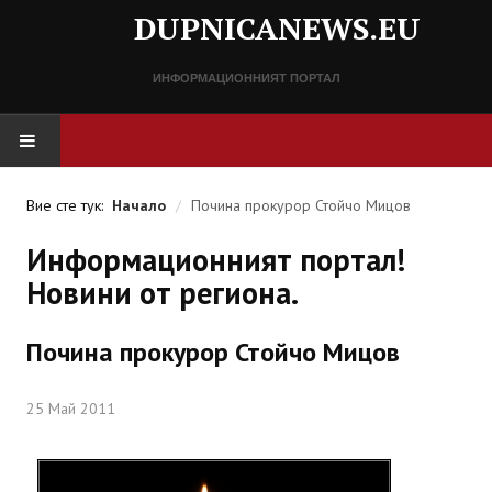
DUPNICANEWS.EU
ИНФОРМАЦИОННИЯТ ПОРТАЛ
НАЧАЛО
Вие сте тук:
Начало
/
Почина прокурор Стойчо Мицов
НОВИНИ
Информационният портал!
Новини от региона.
СПРАВОЧНИК
Почина прокурор Стойчо Мицов
Разписание
Важни телефонни номера
25 Май 2011
КОНТАКТИ