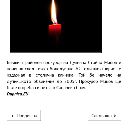
ИНТЕРВЮ
ЗА РЕГИОНА
Бележити дупничани
История
Населени места
Бившият районен прокурор на Дупница Стойчо Мицов е
ЗАБРАВЕНАТА ДУПНИЦА
починал след тежко боледуване. 62-годишният юрист е
издъхнал в столична клиника. Той бе начело на
дупнишкото обвинение до 2005г. Прокурор Мицов ще
СВОБОДНИ РАБОТНИ МЕСТА
бъде погребан в петък в Сапарева баня.
Dupnica.EU
Предишна
Следваща