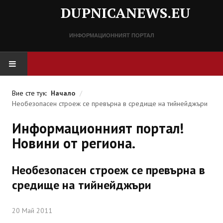
DUPNICANEWS.EU
ИНФОРМАЦИОННИЯТ ПОРТАЛ
НАЧАЛО
Вие сте тук:
Начало
/
Необезопасен строеж се превърна в средище на тийнейджъри
НОВИНИ
Информационният портал!
СПРАВОЧНИК
Новини от региона.
Разписание
Необезопасен строеж се превърна в
Важни телефонни номера
средище на тийнейджъри
КОНТАКТИ
20 Май 2011