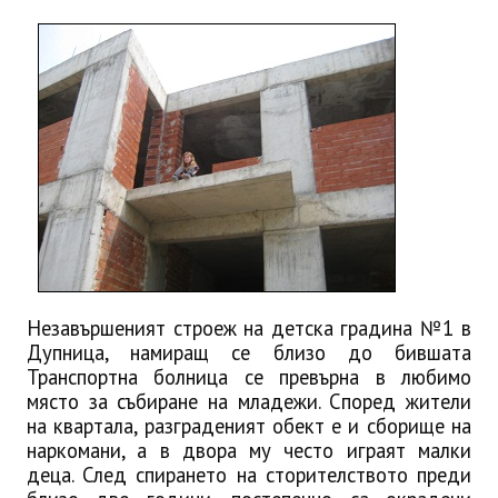
ИНТЕРВЮ
ЗА РЕГИОНА
Бележити дупничани
История
Населени места
ЗАБРАВЕНАТА ДУПНИЦА
СВОБОДНИ РАБОТНИ МЕСТА
Незавършеният строеж на детска градина №1 в
Дупница, намиращ се близо до бившата
Транспортна болница се превърна в любимо
място за събиране на младежи. Според жители
на квартала, разграденият обект е и сборище на
наркомани, а в двора му често играят малки
деца.
След спирането на сторителството преди