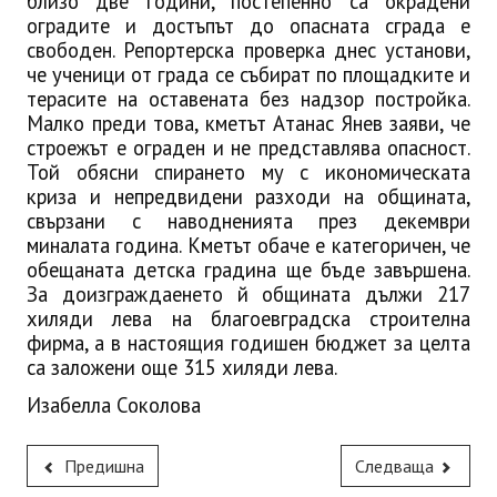
близо две години, постепенно са окрадени
оградите и достъпът до опасната сграда е
свободен. Репортерска проверка днес установи,
че ученици от града се събират по площадките и
терасите на оставената без надзор постройка.
Малко преди това, кметът Атанас Янев заяви, че
строежът е ограден и не представлява опасност.
Той обясни спирането му с икономическата
криза и непредвидени разходи на общината,
свързани с наводненията през декември
миналата година. Кметът обаче е категоричен, че
обещаната детска градина ще бъде завършена.
За доизграждаенето й общината дължи 217
хиляди лева на благоевградска строителна
фирма, а в настоящия годишен бюджет за целта
са заложени още 315 хиляди лева.
Изабелла Соколова
Предишна
Следваща