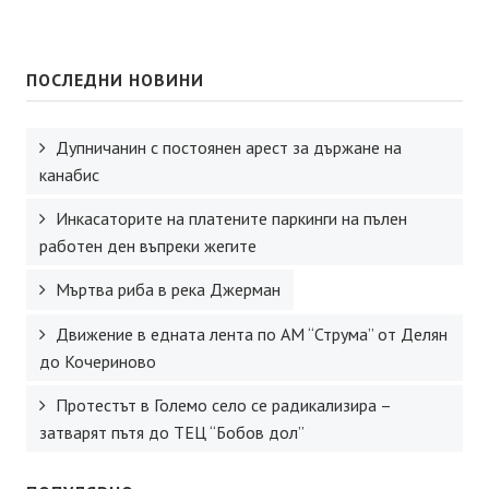
ПОСЛЕДНИ НОВИНИ
Дупничанин с постоянен арест за държане на
канабис
Инкасаторите на платените паркинги на пълен
работен ден въпреки жегите
Мъртва риба в река Джерман
Движение в едната лента по АМ “Струма” от Делян
до Кочериново
Протестът в Големо село се радикализира –
затварят пътя до ТЕЦ “Бобов дол”